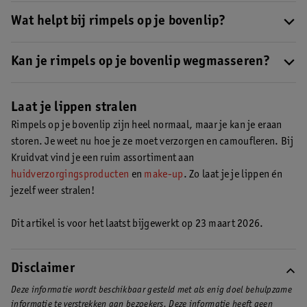
Gebruik een hydraterende primer, een lichte romige foundation,
bovenliprimpels
.
een lipliner in je natuurlijke lipkleur en ga voor crème- of
Wat helpt bij rimpels op je bovenlip?
satijnen lipsticks.
Lees hier hoe je je bovenliprimpels
Actieve huidverzorging (zoals retinol, hyaluronzuur of Q10),
camoufleert
.
dagelijks SPF smeren, stoppen met roken en hydratatie helpen
Kan je rimpels op je bovenlip wegmasseren?
om rimpels te verminderen. Ook een zachte
massage
kan je huid
Wegmasseren zal niet lukken, maar een massage helpt om je
tijdelijk soepeler laten lijken, als extra onderdeel van je routine.
bloedsomloop te stimuleren en je huid een gezonde glow te
Laat je lippen stralen
geven.
Lees hier hoe je je bovenlip kan masseren
.
Rimpels op je bovenlip zijn heel normaal, maar je kan je eraan
storen. Je weet nu hoe je ze moet verzorgen en camoufleren. Bij
Kruidvat vind je een ruim assortiment aan
huidverzorgingsproducten
en
make-up
. Zo laat je je lippen én
jezelf weer stralen!
Dit artikel is voor het laatst bijgewerkt op 23 maart 2026.
Disclaimer
Deze informatie wordt beschikbaar gesteld met als enig doel behulpzame
informatie te verstrekken aan bezoekers. Deze informatie heeft geen