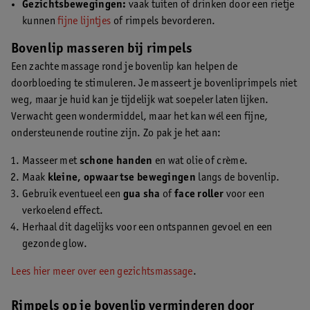
Gezichtsbewegingen:
vaak tuiten of drinken door een rietje
kunnen
fijne lijntjes
of rimpels bevorderen.
Bovenlip masseren bij rimpels
Een zachte massage rond je bovenlip kan helpen de
doorbloeding te stimuleren. Je masseert je bovenliprimpels niet
weg, maar je huid kan je tijdelijk wat soepeler laten lijken.
Verwacht geen wondermiddel, maar het kan wél een fijne,
ondersteunende routine zijn. Zo pak je het aan:
Masseer met
schone handen
en wat olie of crème.
Maak
kleine, opwaartse bewegingen
langs de bovenlip.
Gebruik eventueel een
gua sha
of
face roller
voor een
verkoelend effect.
Herhaal dit dagelijks voor een ontspannen gevoel en een
gezonde glow.
Lees hier meer over een gezichtsmassage
.
Rimpels op je bovenlip verminderen door