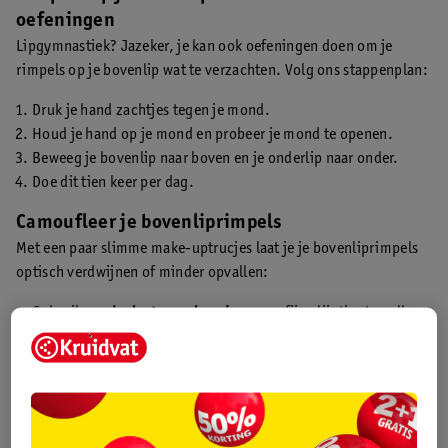
oefeningen
Lipgymnastiek? Jazeker, je kan ook oefeningen doen om je
rimpels op je bovenlip wat te verzachten. Volg ons stappenplan:
Druk je hand zachtjes tegen je mond.
Houd je hand op je mond en probeer je mond te openen.
Beweeg je bovenlip naar boven en je onderlip naar onder.
Doe dit tien keer per dag.
Camoufleer je bovenliprimpels
Met een paar slimme make-uptrucjes laat je je bovenliprimpels
optisch verdwijnen of minder opvallen:
Gebruik een
hydraterende primer
om fijne lijntjes te vullen
en je huid gladder te maken.
Kies voor een
lichte, romige foundation
die niet in lijntjes
trekt.
Zet je lipcontour subtiel aan
met een lipliner in je eigen
lipkleur. Dit voorkomt dat lipstick in rimpeltjes loopt.