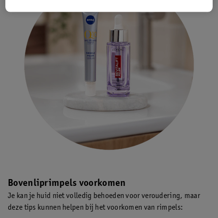
Bovenliprimpels voorkomen
Je kan je huid niet volledig behoeden voor veroudering, maar
deze tips kunnen helpen bij het voorkomen van rimpels: