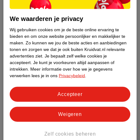
Ga voor een
crème- of satin lipstick
in plaats van matte
formules: deze kunnen lijntjes juist benadrukken.
We waarderen je privacy
Kan je je bovenliprimpels (laten) verwijderen?
Wij gebruiken cookies om je de beste online ervaring te
Wil je meer dan alleen camoufleren? Je bovenliprimpels kan je
bieden en om onze website persoonlijker en makkelijker te
op een natuurlijke manier niet verwijderen. Maar er zijn opties
maken.
Zo kunnen we jou de beste acties en aanbiedingen
om rimpels te helpen verminderen:
tonen en zorgen we dat je ook buiten Kruidvat.nl relevante
advertenties ziet.
Je bepaalt zelf welke cookies je
accepteert.
Je kunt je voorkeuren altijd aanpassen of
Skincare
met
retinol, hyaluronzuur
of
Q10
kan helpen je
intrekken.
Meer informatie over hoe we je gegevens
huid steviger en voller te maken.
verwerken lees je in ons
Privacybeleid
.
Chemische peeling
of
microneedling
stimuleren de
aanmaak van collageen.
Accepteer
Fillers, botox
of
injectables
vullen je rimpels tijdelijk op
voor een gladder resultaat.
Laserbehandelingen
kunnen je huidstructuur verbeteren en
Weigeren
fijne rimpeltjes verzachten.
Zelf cookies beheren