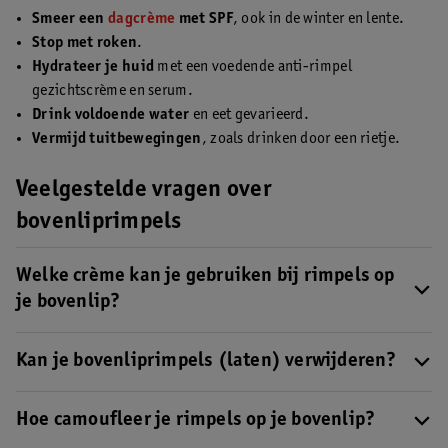
Smeer een
dagcrème
met SPF
, ook in de winter en lente.
Stop met roken
.
Hydrateer je huid
met een voedende anti-rimpel
gezichtscrème en serum.
Drink voldoende water
en eet gevarieerd.
Vermijd tuitbewegingen
, zoals drinken door een rietje.
Veelgestelde vragen over
bovenliprimpels
Welke crème kan je gebruiken bij rimpels op
je bovenlip?
Een
dagcrème
met werkzame ingrediënten zoals retinol, Q10 of
hyaluronzuur helpt je huid steviger te maken en fijne lijntjes te
Kan je bovenliprimpels (laten) verwijderen?
verzachten. Kies daarnaast altijd voor een dagcrème met SPF om
Ben je je rimpels zat en wil je naar een professional? Je kan
verdere veroudering rond je lipcontour te voorkomen.
kiezen voor behandelingen zoals peelings, microneedling,
Hoe camoufleer je rimpels op je bovenlip?
fillers of botox.
Lees hier meer over het laten verwijderen van