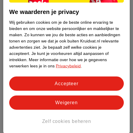
Naast een zwangerschap kunnen er nog veel meer redenen zijn
dat je menstruatie uitblijft, zoals:
We waarderen je privacy
Hormonale schommelingen
Wij gebruiken cookies om je de beste online ervaring te
In de eerste jaren dat je ongesteld bent, ben je het vaak
bieden en om onze website persoonlijker en makkelijker te
onregelmatig. Dit komt doordat de hoeveelheid hormonen in
maken.
Zo kunnen we jou de beste acties en aanbiedingen
tonen en zorgen we dat je ook buiten Kruidvat.nl relevante
je bloed nog wisselt. Je menstruatie kan daarom enkele
advertenties ziet.
Je bepaalt zelf welke cookies je
maanden uitblijven.
accepteert.
Je kunt je voorkeuren altijd aanpassen of
De overgang
intrekken.
Meer informatie over hoe we je gegevens
De jaren voor je menopauze, je laatste ongesteldheid, noem je
verwerken lees je in ons
Privacybeleid
.
de overgang. In deze periode wordt je menstruatiecyclus
onregelmatig en bereidt je lichaam zich voor op de
Accepteer
veranderingen die komen. Hierdoor duurt het misschien
langer dan normaal voordat je ongesteld wordt.
Borstvoeding
Weigeren
Heb je net een kindje en geef je borstvoeding? Dan kan je
ongesteldheid hierdoor uitblijven. Soms blijft dan ook je
eisprong uit, maar dat is niet altijd zo. Je kan daarom wel
Zelf cookies beheren
zwanger worden als je borstvoeding geeft.