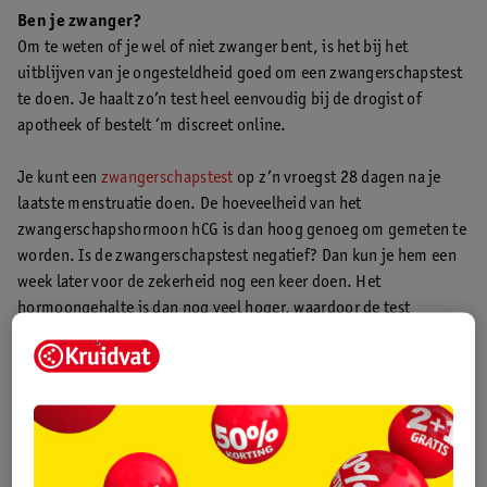
Ben je zwanger?
Om te weten of je wel of niet zwanger bent, is het bij het
uitblijven van je ongesteldheid goed om een zwangerschapstest
te doen. Je haalt zo’n test heel eenvoudig bij de drogist of
apotheek of bestelt ‘m discreet online.
Je kunt een
zwangerschapstest
op z’n vroegst 28 dagen na je
laatste menstruatie doen. De hoeveelheid van het
zwangerschapshormoon hCG is dan hoog genoeg om gemeten te
worden. Is de zwangerschapstest negatief? Dan kun je hem een
week later voor de zekerheid nog een keer doen. Het
hormoongehalte is dan nog veel hoger, waardoor de test
betrouwbaarder is. Als de test dan nog steeds negatief is,
bestaat de kans dat je ongesteldheid om een andere reden
uitblijft en je echt niet zwanger bent.
Verschillende oorzaken van het uitblijven van je
menstruatie