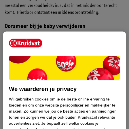
meestal een verkoudheidsvirus, dat in het middenoor terecht
komt. Hierdoor ontstaat een middenoorontsteking.
Oorsmeer bij je baby verwijderen
Het is niet per se nodig om de oren van je baby te reinigen. Het
oorsmeer ‘valt’ er meestal vanzelf uit. Wil je het oorsmeer toch
verwijderen en de oren schoonmaken? Doe dit dan als volgt:
Maak een (hydrofiel) washandje of de punt van een hydrofiele
doek vochtig.
Maak hiermee de oorschelp van je baby voorzichtig schoon.
Je mag ook voorzichtig zichtbare oorsmeer uit de opening
van de gehoorgang halen. Let hierbij wel op dat je het
We waarderen je privacy
washandje of de hydrofieldoek nooit in de gehoorgang steekt.
Wij gebruiken cookies om je de beste online ervaring te
Droog het oor daarna goed af.
bieden en om onze website persoonlijker en makkelijker te
maken.
Zo kunnen we jou de beste acties en aanbiedingen
tonen en zorgen we dat je ook buiten Kruidvat.nl relevante
advertenties ziet.
Je bepaalt zelf welke cookies je