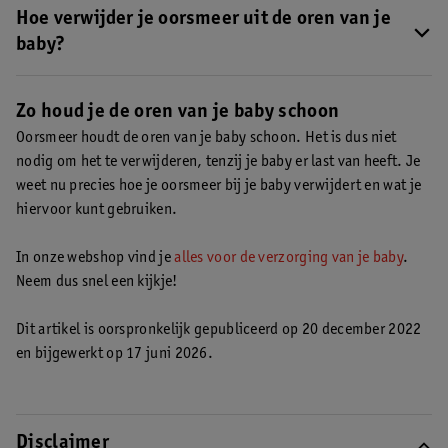
(hydrofiel) washandje of de punt van een hydrofiele doek. Let er
Hoe verwijder je oorsmeer uit de oren van je
wel op dat je deze nooit in de gehoorgang steekt. Zo duw je het
baby?
oorsmeer namelijk alleen maar verder naar binnen. Maak de oren
Meestal ‘valt’ oorsmeer vanzelf uit het oor van je baby. Gebeurt
na het schoonmaken goed droog.
Lees meer over oorsmeer bij je
dit niet, dan kun je het weghalen met een (hydrofiel) washandje.
Zo houd je de oren van je baby schoon
baby verwijderen.
Lees meer over oorsmeer bij je baby verwijderen.
Oorsmeer houdt de oren van je baby schoon. Het is dus niet
nodig om het te verwijderen, tenzij je baby er last van heeft. Je
weet nu precies hoe je oorsmeer bij je baby verwijdert en wat je
hiervoor kunt gebruiken.
In onze webshop vind je
alles voor de verzorging van je baby
.
Neem dus snel een kijkje!
Dit artikel is oorspronkelijk gepubliceerd op 20 december 2022
en bijgewerkt op 17 juni 2026.
Disclaimer