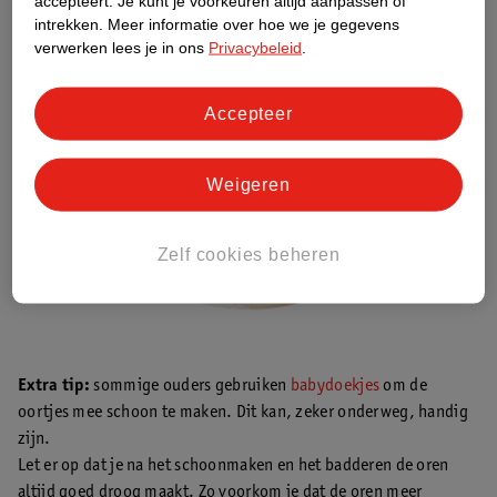
accepteert.
Je kunt je voorkeuren altijd aanpassen of
intrekken.
Meer informatie over hoe we je gegevens
verwerken lees je in ons
Privacybeleid
.
Accepteer
Weigeren
Zelf cookies beheren
Extra tip:
sommige ouders gebruiken
babydoekjes
om de
oortjes mee schoon te maken. Dit kan, zeker onderweg, handig
zijn.
Let er op dat je na het schoonmaken en het badderen de oren
altijd goed droog maakt. Zo voorkom je dat de oren meer