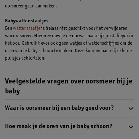
oorsmeer gaan aanmaken.
Babywattenstaafjes
Een
wattenstaafje
is helaas niet geschikt voor het verwijderen
van oorsmeer. Hiermee duw je de oorwas namelijk juist dieper in
het oor. Gebruik liever ook geen watjes of wattenschijfjes om de
oren van je baby schoon te maken. Deze kunnen namelijk kleine
pluisjes achterlaten.
Veelgestelde vragen over oorsmeer bij je
baby
Waar is oorsmeer bij een baby goed voor?
Oorsmeer heeft een belangrijke functie
: het maakt de oren van je
baby schoon. Het beschermt de oren tegen vuil, stof, bacteriën
Hoe maak je de oren van je baby schoon?
en virussen. Ook houdt het de huid soepel.
Wil je de oren van je baby schoonmaken? Doe dit dan met een