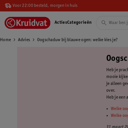
Voor 22:00 besteld, morgen in huis
Acties
Categorieën
Home
Advies
Oogschaduw bij blauwe ogen: welke kies je?
Oogsc
Heb je prac
mooie kijke
je alleen ge
over.
Heb je een 
Welke oo
Welke oo
31 maart 2