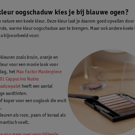
leur oogschaduw kies je bij blauwe ogen?
n nature een koele kleur. Deze kleur laat je daarom goed opvallen door
nde, warme kleur oogschaduw aan te brengen. Maar ook andere koele k
Ga bijvoorbeeld voor:
kleuren zoals bruin, oranje en
kleur voor een mooie look voor
 dag, het
Max Factor Masterpiece
01 Cappucino Nudes
aduwpalet
heeft een aantal
ge aardtinten.
f koper voor een ooglook die eruit
.
leuren als roze, paars of koraal als
omantisch voelt.
 je nog meer over verschillende