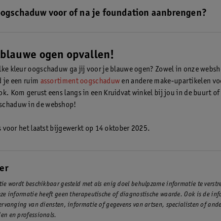
e nog meer over welke kleuren bij blauwe ogen passen.
oogschaduw voor of na je foundation aanbrengen?
chaduw zowel voor als na je foundation aanbrengen. Onze tip is om he
aan te brengen zodat je eventuele foutjes nog weg kan werken zonder 
verpesten. Wel raden we aan eerst een oogschaduwprimer op te doen,
 blauwe ogen opvallen!
ld deze
Kruidvat Power Base Matte Liquid Longlasting Eye Primer
. De p
lke kleur oogschaduw ga jij voor je blauwe ogen? Zowel in onze websho
je make-up de hele dag mooi blijft zitten.
d je een ruim
assortiment oogschaduw
en andere make-upartikelen voo
k. Kom gerust eens langs in een Kruidvat winkel bij jou in de buurt of 
schaduw in de webshop!
is voor het laatst bijgewerkt op 14 oktober 2025.
er
ie wordt beschikbaar gesteld met als enig doel behulpzame informatie te verst
ze informatie heeft geen therapeutische of diagnostische waarde. Ook is de inf
ervanging van diensten, informatie of gegevens van artsen, specialisten of and
en en professionals.