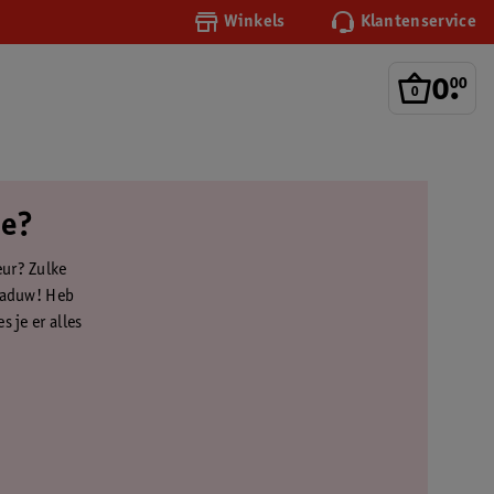
Winkels
Klantenservice
0
.
00
je?
eur? Zulke
chaduw! Heb
 je er alles