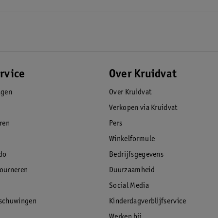
rvice
Over Kruidvat
agen
Over Kruidvat
Verkopen via Kruidvat
eren
Pers
Winkelformule
do
Bedrijfsgegevens
tourneren
Duurzaamheid
Social Media
rschuwingen
Kinderdagverblijfservice
Werken bij