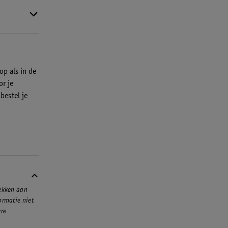
t vóór je
je basis-
rimer zorgt
p als in de
r je
bestel je
rekken aan
ormatie niet
ere