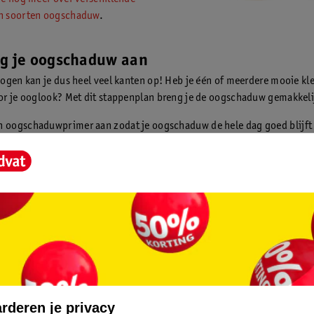
en soorten oogschaduw
.
ng je oogschaduw aan
ogen kan je dus heel veel kanten op! Heb je één of meerdere mooie kl
r je ooglook? Met dit stappenplan breng je de oogschaduw gemakkeli
n oogschaduwprimer aan zodat je oogschaduw de hele dag goed blijft 
eeld deze
Kruidvat Power Base Matte Liquid Longlasting Eye Primer
.
wapens! Deze
Real Techniques Eye Shade + Blend Oogschaduwkwasten s
wasten die je nodig hebt voor het aanbrengen van oogschaduw.
t één kleur werken, maar je krijgt het mooiste resultaat als je verschil
t. Kies dus een aantal tinten van de kleur die je wil aanbrengen (zowel
inten).
 kleuren gekozen? Breng dan eerst de lichtste kleur aan op je wenkbr
 net onder je wenkbrauw).
 donkerdere tint aan op je ooglid, hierdoor lijken je oogleden langer e
n.
rderen je privacy
donkerste kleur aan in de buitenste ooghoek.