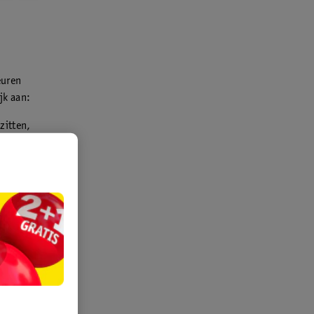
euren
jk aan:
zitten,
et
bevat alle
lende tinten
 lichte als
auwbot (het
n je blik