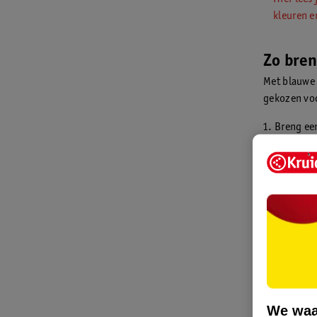
kleuren 
Zo bre
Met blauwe 
gekozen voo
Breng ee
bijvoorb
Kies je 
make-upk
Je kan me
combineer
donkere t
Heb je de
gedeelte
Breng een
meer ope
We waa
Breng de 