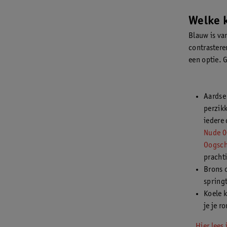
Welke k
Blauw is va
contrastere
een optie. 
Aardse 
perzik
iedere
Nude 0
Oogsch
prachti
Brons o
springt
Koele k
je je r
Hier lees