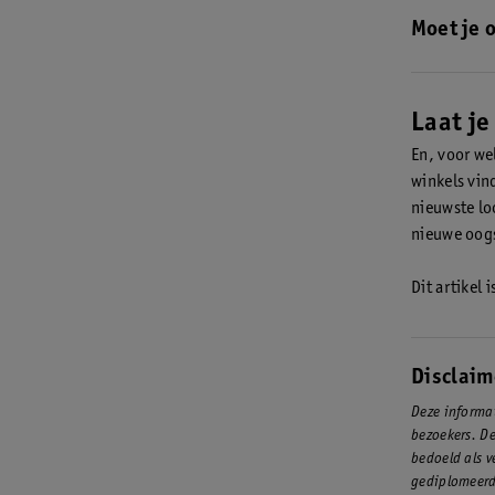
Hier lees j
aanbrengt
.
Moet je 
Je kan oogs
foundation 
make-up te 
Laat je
bijvoorbee
En, voor we
ervoor dat 
winkels vin
nieuwste loo
nieuwe oog
Dit artikel 
Disclaim
Deze informat
bezoekers. De
bedoeld als v
gediplomeerd