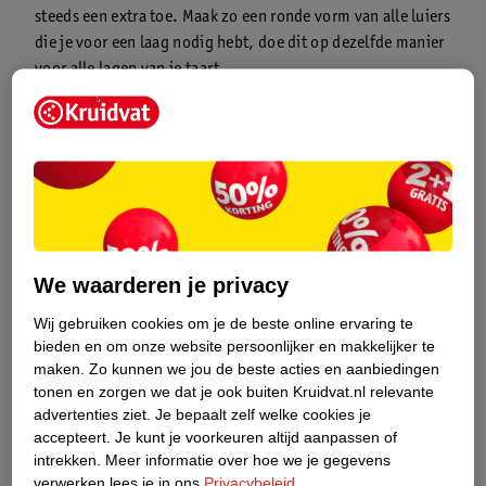
steeds een extra toe. Maak zo een ronde vorm van alle luiers
die je voor een laag nodig hebt, doe dit op dezelfde manier
voor alle lagen van je taart.
Maak je een luiertaart met twee of drie lagen? Haal dan bij
elke laag één luier uit het midden en vervang deze door een
flesje of een andere ronde vorm, zoals een lege keukenrol. Zo
zorg je ervoor dat je taart stevig en één geheel wordt.
Versier naar wens de buitenkant van de taart met
cadeaupapier, lint en andere versieringen. Gebruik een
opgerolde luier om het cadeaupapier op de juiste hoogte te
knippen.
We waarderen je privacy
Voeg wat extra babycadeautjes aan je taart toe door één, twee
Wij gebruiken cookies om je de beste online ervaring te
of drie luiers weg te halen en deze te vervangen door
bieden en om onze website persoonlijker en makkelijker te
bijvoorbeeld een fles talkpoeder of een leuk knuffeltje.
maken.
Zo kunnen we jou de beste acties en aanbiedingen
Pak de luiertaart in met doorzichtige geschenkfolie.
tonen en zorgen we dat je ook buiten Kruidvat.nl relevante
advertenties ziet.
Je bepaalt zelf welke cookies je
Veel succes!
accepteert.
Je kunt je voorkeuren altijd aanpassen of
intrekken.
Meer informatie over hoe we je gegevens
Luiertaart voor een jongen of meisje?
verwerken lees je in ons
Privacybeleid
.