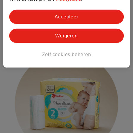
Met de versieringen en andere babycadeautjes in je luiertaart
kun je je kraamcadeau aanpassen. Veel gebruikte kleuren zijn
Accepteer
dan natuurlijk blauw bij een luiertaart voor een jongen en roze
bij een luiertaart voor een meisje. Weet je de kleur van de
babykamer? Dan is het ook leuk om deze in je taart te
Weigeren
verwerken. Dat is ook perfect voor een genderneutrale
luiertaart.
Zelf cookies beheren