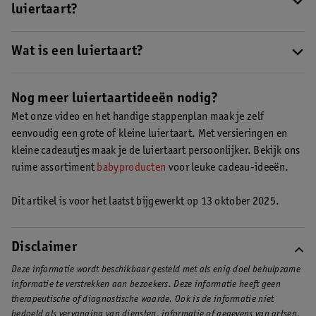
Met bijvoorbeeld twee
smallpacks Kruidvat 2 Newborn Mini
luiertaart?
luiers
heb je voor iets minder dan 6 euro al een kleine luiertaart
Gebruik voor een luiertaart luiers in maat 2 of 3. De ouders
met één laag. Koop je de luiers in de aanbieding? Dan ben je nog
kunnen de luiertaart dan eerst nog een tijdje bewonderen,
Wat is een luiertaart?
goedkoper uit!
voordat ze de luiers gaan gebruiken.
Een luiertaart is leuk als (kraam)cadeau. Hij ziet eruit als een
gewone taart, maar is opgebouwd uit luiers. Een luiertaart ziet
Nog meer luiertaartideeën nodig?
er niet alleen feestelijk uit, maar de luiers komen ook goed van
Met onze video en het handige stappenplan maak je zelf
pas!
eenvoudig een grote of kleine luiertaart. Met versieringen en
kleine cadeautjes maak je de luiertaart persoonlijker. Bekijk ons
ruime assortiment
babyproducten
voor leuke cadeau-ideeën.
Dit artikel is voor het laatst bijgewerkt op 13 oktober 2025.
Disclaimer
Deze informatie wordt beschikbaar gesteld met als enig doel behulpzame
informatie te verstrekken aan bezoekers. Deze informatie heeft geen
therapeutische of diagnostische waarde. Ook is de informatie niet
bedoeld als vervanging van diensten, informatie of gegevens van artsen,