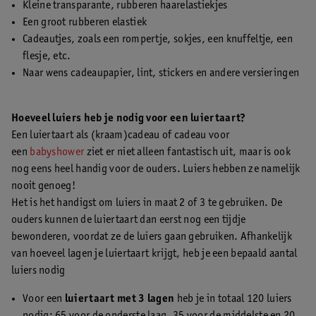
Kleine transparante, rubberen haarelastiekjes
Een groot rubberen elastiek
Cadeautjes, zoals een rompertje, sokjes, een knuffeltje, een
flesje, etc.
Naar wens cadeaupapier, lint, stickers en andere versieringen
Hoeveel luiers heb je nodig voor een luiertaart?
Een luiertaart als (kraam)cadeau of cadeau voor
een
babyshower
ziet er niet alleen fantastisch uit, maar is ook
nog eens heel handig voor de ouders. Luiers hebben ze namelijk
nooit genoeg!
Het is het handigst om luiers in maat 2 of 3 te gebruiken. De
ouders kunnen de luiertaart dan eerst nog een tijdje
bewonderen, voordat ze de luiers gaan gebruiken. Afhankelijk
van hoeveel lagen je luiertaart krijgt, heb je een bepaald aantal
luiers nodig
Voor een
luiertaart met 3 lagen
heb je in totaal 120 luiers
nodig: 65 voor de onderste laag, 35 voor de middelste en 20