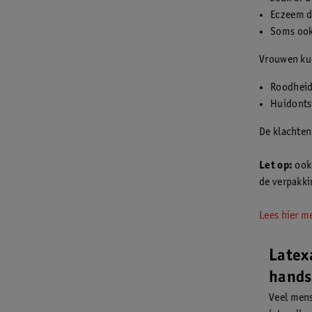
Eczeem da
Soms ook 
Vrouwen kun
Roodheid
Huidonts
De klachten 
Let op:
ook
de verpakkin
Lees hier m
Latex
hands
Veel mens