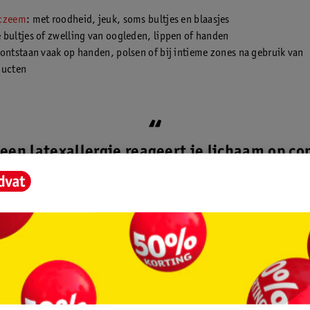
eczeem
: met roodheid, jeuk, soms bultjes en blaasjes
bultjes of zwelling van oogleden, lippen of handen
ontstaan vaak op handen, polsen of bij intieme zones na gebruik van
ducten
 een latexallergie reageert je lichaam op co
et producten waar rubber (latex) in zit, zoa
dschoenen, elastiekjes of condooms. Meesta
geen echte latexallergie, maar een irritatie
rubber.“