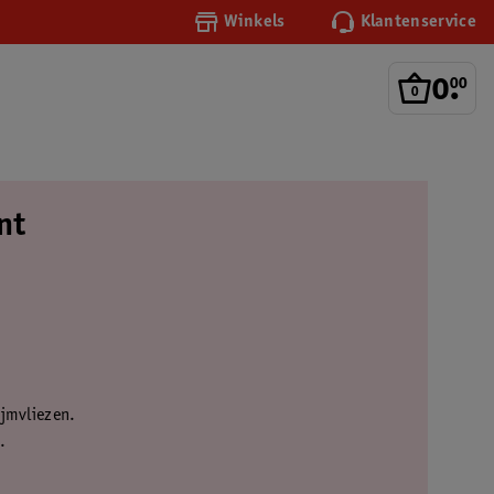
Winkels
Klantenservice
0
.
00
nt
ijmvliezen.
.