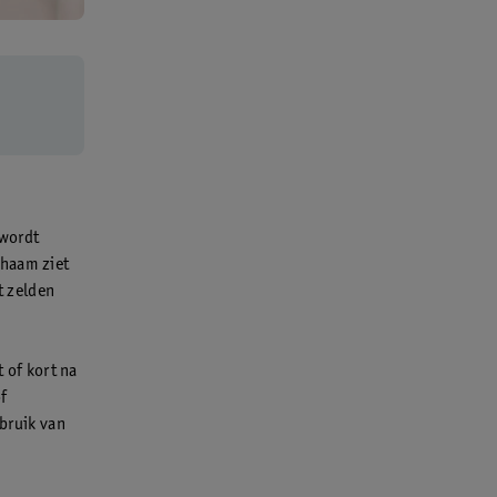
 wordt
chaam ziet
t zelden
t of kort na
f
ebruik van