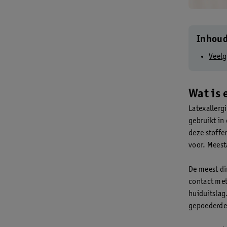
Inhou
Veelg
Wat is 
Latexallergi
gebruikt in
deze stoffen
voor. Meesta
De meest dir
contact met
huiduitslag.
gepoederde 