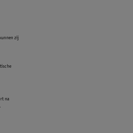
 kunnen zij
n
stische
rt na
.