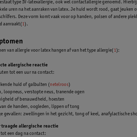
estaat type IV-latexallergie, ook wel contactallergie genoemd. Hierbi
kele uren na het aanraken van latex. Je huid wordt rood, gaat jeuken of
 schilfers. Deze vorm komt vaak voor op handen, polsen of andere ple
id aanraakt(
1
).
ptomen
n van allergie voor latex hangen af van het type allergie(
1
):
ecte allergische reactie
ten tot een uur na contact:
kende huid of galbulten (
netelroos
)
n, loopneus, verstopte neus, tranende ogen
igheid of benauwdheid, hoesten
van de handen, oogleden, lippen of tong
ge gevallen: zwellingen in het gezicht, tong of keel, anafylactische sh
rtraagde allergische reactie
 tot een dag na contact: