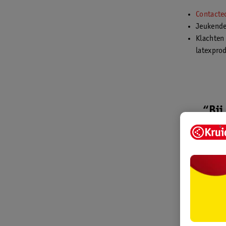
Contact
Jeukende 
Klachten 
latexpro
“Bij
m
han
het 