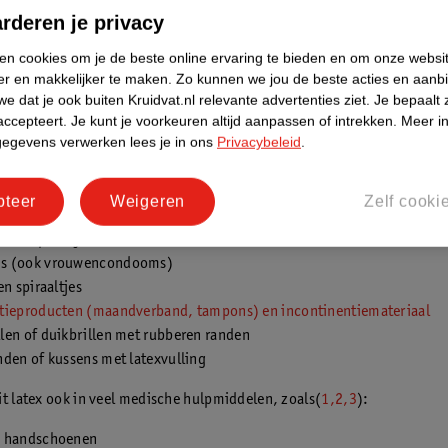
t latex in?
rderen je privacy
 veel alledaagse producten. Bij een latexallergie is het belangrijk om g
e producten je gebruikt. Hieronder vind je een overzicht van veelvoo
ken cookies om je de beste online ervaring te bieden en om onze websi
er en makkelijker te maken.
Zo kunnen we jou de beste acties en aanb
aarin latex kan voorkomen(
1,2,3
):
e dat je ook buiten Kruidvat.nl relevante advertenties ziet.
Je bepaalt 
aakhandschoenen
accepteert.
Je kunt je voorkeuren altijd aanpassen of intrekken.
Meer in
gegevens verwerken lees je in ons
Privacybeleid
.
 en hechtstrips
es
of ondergoed met elastische banden
pteer
Weigeren
Zelf cooki
n
n en speentjes
s (ook vrouwencondooms)
en spiraaltjes
tieproducten (maandverband, tampons) en incontinentiemateriaal
len of duikbrillen met rubberen randen
den of kussens met latexvulling
it latex ook in veel medische hulpmiddelen, zoals(
1,2,3
):
 handschoenen