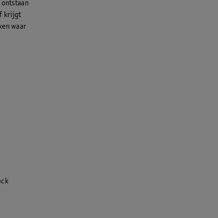
j ontstaan
 krijgt
kken waar
ock