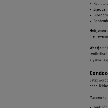
Katheter
Injectie
Bloeddru
Beademin
Heb je een l
hier rekeni
Weetje:
in 
synthetisch
eigenschapp
Condoo
Latex wordt 
gebruik kla
Mannen kunn
Jeuk of d