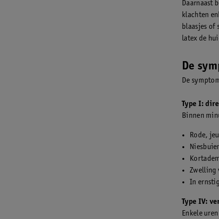
Daarnaast b
klachten en
blaasjes of
latex de hu
De sym
De symptome
Type I: dir
Binnen minu
Rode, jeu
Niesbuie
Kortadem
Zwelling 
In ernsti
Type IV: ve
Enkele uren