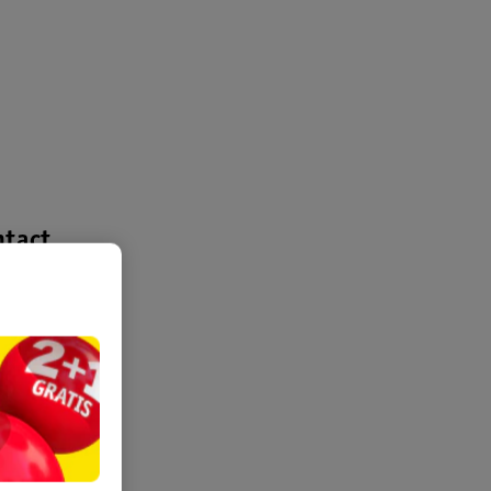
ntact
ls
l is
 door