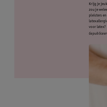
Krijg je je
zou je wele
pleisters e
latexallerg
voor latex? 
Gepublicee