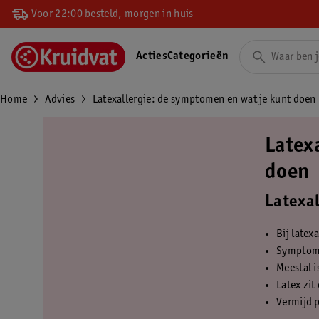
Voor 22:00 besteld, morgen in huis
Acties
Categorieën
Home
Advies
Latexallergie: de symptomen en wat je kunt doen
Latex
doen
Latexal
Bij latex
Symptome
Meestal i
Latex zi
Vermijd p