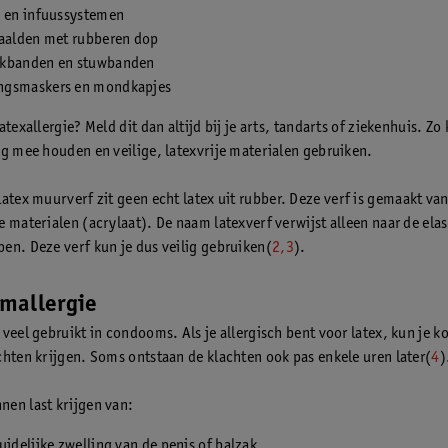
s en infuussystemen
naalden met rubberen dop
kbanden en stuwbanden
gsmaskers en mondkapjes
atexallergie? Meld dit dan altijd bij je arts, tandarts of ziekenhuis. Zo
ng mee houden en veilige, latexvrije materialen gebruiken.
latex muurverf zit geen echt latex uit rubber. Deze verf is gemaakt va
e materialen (acrylaat). De naam latexverf verwijst alleen naar de ela
en. Deze verf kun je dus veilig gebruiken(
2,3
).
mallergie
veel gebruikt in condooms. Als je allergisch bent voor latex, kun je ko
chten krijgen. Soms ontstaan de klachten ook pas enkele uren later(
4
)
en last krijgen van:
uidelijke zwelling van de penis of balzak