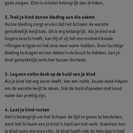
geen zorgen. Eten is minder belangrijk dan drinken.
2. Trek je kind dunne kleding aan die ademt
Dunne kleding zorgt ervoor dat het lichaam de warmte
gemakkelijk kwijt kan, dit is erg belangrijk. Als je kind wat
hogere koorts heeft, kan hij of zij het ene moment koude
rillingen krijgen en het erna weer warm hebben. Door luchtige
kleding te dragen en een deken in de buurt te hebben, kan je
kind gemakkelijk switchen tussen die twee.
3. Leg een natte doek op de huid van je kind
Als je kind het erg warm heeft, kan een natte, koude doek helpen
om de warmte kwijt te raken. Ook de huid afspoelen met koud
water kan prettig zijn.
4. Laat je kind rusten
Het is belangrijk om het lichaam de tijd te geven te herstellen,
want het lichaam van je kind is hard aan het werk. Daardoor kan
je kind soms erg moe zijn. Je kind hoeft niet de hele dag in bed