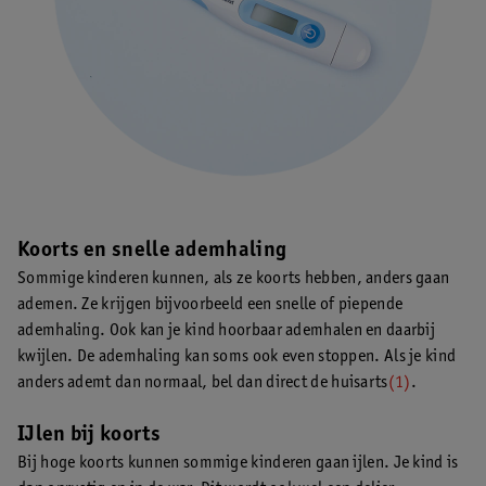
Koorts en snelle ademhaling
Sommige kinderen kunnen, als ze koorts hebben, anders gaan
ademen. Ze krijgen bijvoorbeeld een snelle of piepende
ademhaling. Ook kan je kind hoorbaar ademhalen en daarbij
kwijlen. De ademhaling kan soms ook even stoppen. Als je kind
anders ademt dan normaal, bel dan direct de huisarts
(1)
.
IJlen bij koorts
Bij hoge koorts kunnen sommige kinderen gaan ijlen. Je kind is