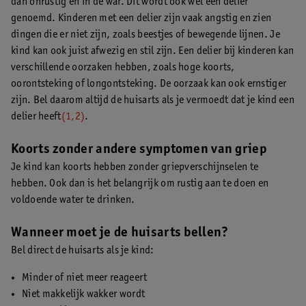
dan onrustig en in de war. Dit wordt ook wel een delier
genoemd. Kinderen met een delier zijn vaak angstig en zien
dingen die er niet zijn, zoals beestjes of bewegende lijnen. Je
kind kan ook juist afwezig en stil zijn. Een delier bij kinderen kan
verschillende oorzaken hebben, zoals hoge koorts,
oorontsteking of longontsteking. De oorzaak kan ook ernstiger
zijn. Bel daarom altijd de huisarts als je vermoedt dat je kind een
delier heeft
(1,2)
.
Koorts zonder andere symptomen van griep
Je kind kan koorts hebben zonder griepverschijnselen te
hebben. Ook dan is het belangrijk om rustig aan te doen en
voldoende water te drinken.
Wanneer moet je de huisarts bellen?
Bel direct de huisarts als je kind:
Minder of niet meer reageert
Niet makkelijk wakker wordt