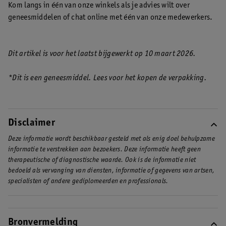
Kom langs in één van onze winkels als je advies wilt over
geneesmiddelen of chat online met één van onze medewerkers.
Dit artikel is voor het laatst bijgewerkt op 10 maart 2026.
*Dit is een geneesmiddel. Lees voor het kopen de verpakking.
Disclaimer
Deze informatie wordt beschikbaar gesteld met als enig doel behulpzame
informatie te verstrekken aan bezoekers. Deze informatie heeft geen
therapeutische of diagnostische waarde. Ook is de informatie niet
bedoeld als vervanging van diensten, informatie of gegevens van artsen,
specialisten of andere gediplomeerden en professionals.
Bronvermelding