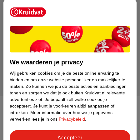
zijn, hebben dit nummer meestal niet nodig.
Handhaving via het NVWA
De Keuringsraad (KOAG KAG) werkt samen met andere
organisaties, zoals de NVWA en het CBD. De NVWA (Nederlandse
Voedsel- en Warenautoriteit) is de officiële toezichthouder van
de overheid. Zij controleren of bedrijven zich aan de wet
houden. Het CBD (Centraal Bureau Drogisterijbedrijven) is de
We waarderen je privacy
brancheorganisatie van drogisterijen. De Keuringsraad zorgt er
Wij gebruiken cookies om je de beste online ervaring te
dus voor dat teksten en reclame eerst worden gecontroleerd en
bieden en om onze website persoonlijker en makkelijker te
goedgekeurd. Daarna kan de NVWA handhaven als er toch regels
maken.
Zo kunnen we jou de beste acties en aanbiedingen
worden overtreden. Het CBD helpt zijn leden om die regels goed
tonen en zorgen we dat je ook buiten Kruidvat.nl relevante
toe te passen. Zo werken deze organisaties samen om klanten
advertenties ziet.
Je bepaalt zelf welke cookies je
betrouwbare en veilige informatie te geven.
accepteert.
Je kunt je voorkeuren altijd aanpassen of
intrekken.
Meer informatie over hoe we je gegevens
25 september 2025
verwerken lees je in ons
Privacybeleid
.
Accepteer