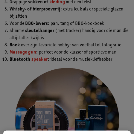
Grappige
sokken of
kleding
met een tekst
Whisky- of bierproeverij
: extra leuk als er speciale glazen
bij zitten
Voor de
BBQ-lovers
: pan, tang of BBQ-kookboek
Slimme
sleutelhanger
(met tracker) handig voor die man die
altijd alles kwijt is
Boek
over zijn favoriete hobby: van voetbal tot fotografie
Massage gun
:
perfect voor de klusser of sportieve man
Bluetooth
speaker
: ideaal voor de muziekliefhebber