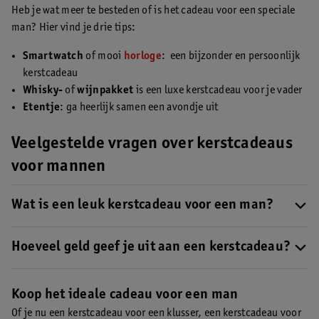
Heb je wat meer te besteden of is het cadeau voor een speciale
man? Hier vind je drie tips:
Smartwatch
of mooi
horloge
: een bijzonder en persoonlijk
kerstcadeau
Whisky-
of
wijnpakket
is een luxe kerstcadeau voor je vader
Etentje
: ga heerlijk samen een avondje uit
Veelgestelde vragen over kerstcadeaus
voor mannen
Wat is een leuk kerstcadeau voor een man?
Wij hebben tips voor je kerstcadeau.
Lees hier onze top 10
ideeën voor je kerstcadeau voor een man
Hoeveel geld geef je uit aan een kerstcadeau?
.
Hoeveel je uitgeeft aan een kerstcadeau is minder belangrijk.
Het gaat erom dat je aandacht besteedt en moeite doet voor
Koop het ideale cadeau voor een man
diegene.
Ontdek onze cadeautips per budget
.
Of je nu een kerstcadeau voor een klusser, een kerstcadeau voor