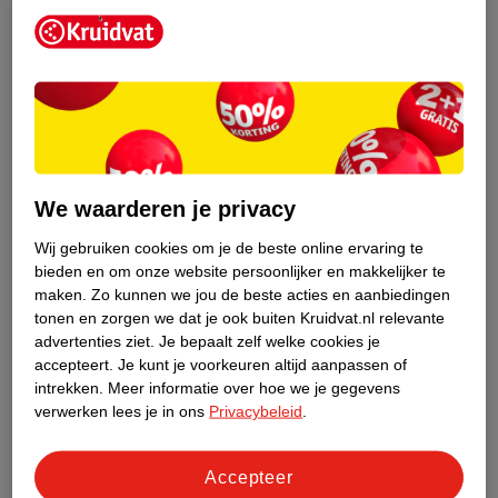
We waarderen je privacy
Kerstcadeaus per budget
Hoeveel je uitgeeft aan een kerstcadeau ligt aan je eigen
Wij gebruiken cookies om je de beste online ervaring te
bieden en om onze website persoonlijker en makkelijker te
portemonnee en aan je band met diegene. Aan een cadeau voor
maken.
Zo kunnen we jou de beste acties en aanbiedingen
je vriend of man geef je misschien wat meer uit dan aan het
tonen en zorgen we dat je ook buiten Kruidvat.nl relevante
kerstcadeau voor je zwager. Maar het gaat uiteindelijk ook niet
advertenties ziet.
Je bepaalt zelf welke cookies je
om het bedrag, het gaat om het gebaar en de moeite die je erin
accepteert.
Je kunt je voorkeuren altijd aanpassen of
hebt gestoken.
intrekken.
Meer informatie over hoe we je gegevens
verwerken lees je in ons
Privacybeleid
.
Kerstcadeau voor een man voor 10 euro
Wil je ongeveer 10 euro uitgeven aan je kerstcadeau, dan kan je
Accepteer
gaan voor: