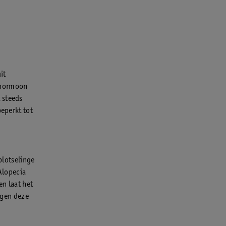
it
t hormoon
 steeds
beperkt tot
plotselinge
 Alopecia
en laat het
tegen deze