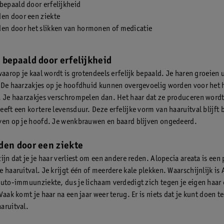
bepaald door erfelijkheid
den door een ziekte
den door het slikken van hormonen of medicatie
 bepaald door erfelijkheid
waarop je kaal wordt is grotendeels erfelijk bepaald. Je haren groeien u
 De haarzakjes op je hoofdhuid kunnen overgevoelig worden voor he
. Je haarzakjes verschrompelen dan. Het haar dat ze produceren wordt
eft een kortere levensduur. Deze erfelijke vorm van haaruitval blijft 
ven op je hoofd. Je wenkbrauwen en baard blijven ongedeerd.
den door een ziekte
ijn dat je je haar verliest om een andere reden. Alopecia areata is een 
 haaruitval. Je krijgt één of meerdere kale plekken. Waarschijnlijk is
auto-immuunziekte, dus je lichaam verdedigt zich tegen je eigen haar 
Vaak komt je haar na een jaar weer terug. Er is niets dat je kunt doen 
aruitval.