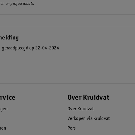
en en professionals.
melding
l
geraadpleegd op 22-04-2024
rvice
Over Kruidvat
agen
Over Kruidvat
Verkopen via Kruidvat
eren
Pers