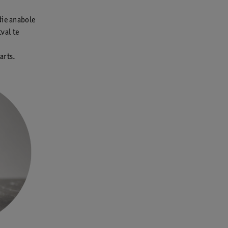
die anabole
val te
sarts.