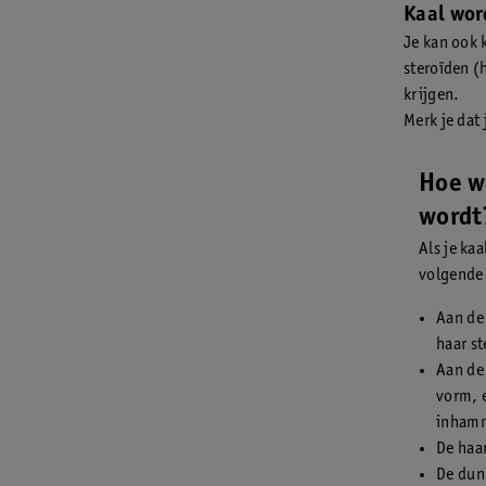
Kaal wor
Je kan ook 
steroïden (
krijgen.
Merk je dat 
Hoe we
wordt
Als je ka
volgende
Aan de 
haar s
Aan de 
vorm, e
inham
De haar
De dun