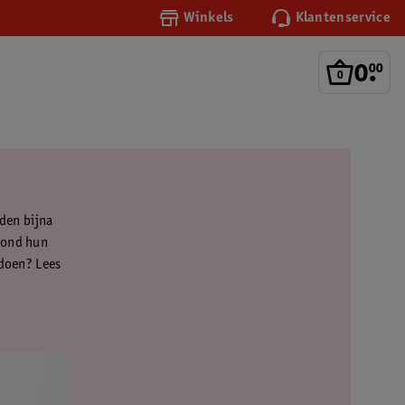
Winkels
Klantenservice
0
.
00
den bijna
 rond hun
 doen? Lees