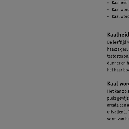
Kaalheid 
Kaal wor
Kaal wor
Kaalheid
De leeftijd 
haarzakjes.
testosteron
dunner en he
het haar bo
Kaal wor
Het kan zo z
pleksgewijze
areata een 
uitvallen1. 
vorm van ha