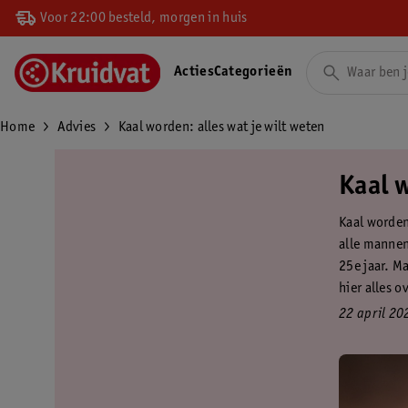
Voor 22:00 besteld, morgen in huis
Acties
Categorieën
Home
Advies
Kaal worden: alles wat je wilt weten
Kaal w
Kaal worden
alle mannen
25e jaar. M
hier alles o
22 april 20