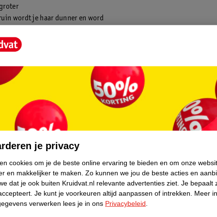
groter
ruin wordt je haar dunner en word
gzaamaan kaal
van kaal worden (door erfelijkheid) duurt jaren. In het begin merk je v
 haar dunner wordt, tot het moment waarop de plek op je hoofd groter
n je doen om je haar gezonder te maken?
l door de erfelijke vorm van kaal worden, dan is er weinig dat je kan d
of terug te draaien. Krijg je dunner haar op je hoofd en schijnt de zo
id dan goed met een zonnebrandcrème, een hoed of een pet en voork
rderen je privacy
 door de zon.
ken cookies om je de beste online ervaring te bieden en om onze websi
er en makkelijker te maken.
Zo kunnen we jou de beste acties en aanb
 bewezen dat een slecht voedingspatroon en stress een direct effect he
e dat je ook buiten Kruidvat.nl relevante advertenties ziet.
Je bepaalt 
en je of word je kaal? Dan zegt dit niets over hoe gezond of ongezond 
accepteert.
Je kunt je voorkeuren altijd aanpassen of intrekken.
Meer in
gegevens verwerken lees je in ons
Privacybeleid
.
en voor gezonder haar