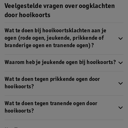
Veelgestelde vragen over oogklachten
door hooikoorts
Wat te doen bij hooikoortsklachten aan je
ogen (rode ogen, jeukende, prikkende of
branderige ogen en tranende ogen)?
Om hooikoortsklachten aan je ogen te verlichten kan
je
Waarom heb je jeukende ogen bij hooikoorts?
oogdruppels
gebruiken.
Lees hier meer over wat je kan doen
bij oogklachten door hooikoorts
.
Als stuifmeel in contact komt met de slijmvliezen van je ogen,
gaat je lichaam afweerstoffen aanmaken, zoals histamine.
Wat te doen tegen prikkende ogen door
Hierdoor kunnen je ogen kunnen gaan jeuken (
3
).
hooikoorts?
Om prikkende ogen te verlichten kan je oogdruppels
gebruiken.
Wat te doen tegen tranende ogen door
Lees hier meer over wat je kan doen bij oogklachten
door hooikoorts
.
hooikoorts?
Om tranende ogen te verlichten kan je oogdruppels
gebruiken.
Lees hier meer over wat je kan doen bij oogklachten