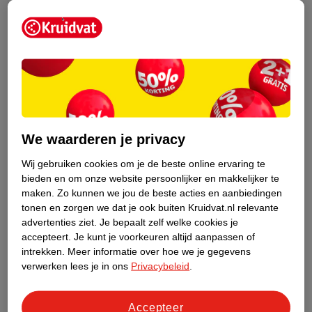
zonnebrand bewaart kan de houdbaarheid verkorten. Het is
belangrijk om je zonnebrandproduct op een koele en donkere
plek te bewaren. Lukt dit niet? Dan neemt de SPF af en kan de
kwaliteit van je crème uiteindelijk ook afnemen.
We waarderen je privacy
Wij gebruiken cookies om je de beste online ervaring te
bieden en om onze website persoonlijker en makkelijker te
maken.
Zo kunnen we jou de beste acties en aanbiedingen
tonen en zorgen we dat je ook buiten Kruidvat.nl relevante
advertenties ziet.
Je bepaalt zelf welke cookies je
accepteert.
Je kunt je voorkeuren altijd aanpassen of
intrekken.
Meer informatie over hoe we je gegevens
verwerken lees je in ons
Privacybeleid
.
Accepteer