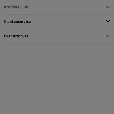
Koop dan altijd een nieuwe
zonnebrand
.
Kruidvat Club
Klantenservice
Over Kruidvat