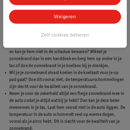
Weigeren
We snappen dat het niet altijd mogelijk is om je zonnebrand op
een koele en donkere plek te bewaren. We hebben een paar tips
voor je op een rijtje gezet:
Zelf cookies beheren
Neem je je zonnebrand mee op een warme dag naar het strand
en kan je hem niet in de schaduw bewaren? Wikkel je
zonnebrand dan in een handdoek en berg hem op onder in je
tas of doe de zonnebrand in je koelbox bij je drankjes.
Wil je je zonnebrand alvast koelen in de koelkast voor je op
pad gaat? Doe dit vooral niet, de temperatuurschommelingen
zijn slecht voor de kwaliteit van je zonnebrand.
Neem je voor de zekerheid altijd een flesje zonnebrand mee in
de auto zodat je altijd wat bij je hebt? Dan kan je deze beter
meenemen in je tas. Laat hem vooral niet in de auto liggen. De
temperatuur in de auto schommelt veel op warme dagen,
vooral als je airco hebt. Dit is slecht voor de kwaliteit van je
zonnebrand.