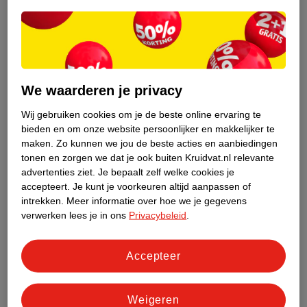
van hooikoorts krijg je geen koorts. Alle klachten die je krijgt
van hooikoorts, kunnen ook door een
andere
allergie
veroorzaakt worden, zoals door huisdieren of
huisstofmijt
.
Middelen bij verkoudheid
We waarderen je privacy
Ben je verkouden? Dan zijn medicijnen meestal niet nodig. Je
Wij gebruiken cookies om je de beste online ervaring te
moet gewoon uitzieken. Wil je wel graag middelen gebruiken ter
bieden en om onze website persoonlijker en makkelijker te
verlichting van je klachten? Dan kun je bijvoorbeeld een
maken.
Zo kunnen we jou de beste acties en aanbiedingen
neusspray
gebruiken.
tonen en zorgen we dat je ook buiten Kruidvat.nl relevante
advertenties ziet.
Je bepaalt zelf welke cookies je
*Dit is een medisch hulpmiddel. Lees voor het kopen de
accepteert.
Je kunt je voorkeuren altijd aanpassen of
verpakking.
intrekken.
Meer informatie over hoe we je gegevens
verwerken lees je in ons
Privacybeleid
.
Accepteer
Weigeren