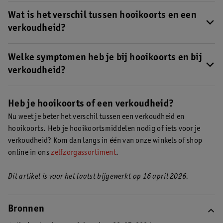
Wat is het verschil tussen hooikoorts en een
verkoudheid?
Hooikoorts is een allergische reactie voor pollen en een
verkoudheid wordt veroorzaakt door een virus en is
Welke symptomen heb je bij hooikoorts en bij
besmettelijk.
Lees hier meer over het verschil tussen
verkoudheid?
verkoudheid en hooikoorts
.
Sommige symptomen komen overeen en andere verschillen. Bij
hooikoorts kan je last hebben van tranende en jeukende ogen en
Heb je hooikoorts of een verkoudheid?
jeuk aan je neus. Bij verkoudheid kan je oorpijn, keelpijn en
Nu weet je beter het verschil tussen een verkoudheid en
koorts hebben. Symptomen als een verstopte neus, loopneus en
hooikoorts. Heb je hooikoortsmiddelen nodig of iets voor je
een droge keel kunnen voorkomen bij beide.
verkoudheid? Kom dan langs in één van onze winkels of shop
online in ons
zelfzorgassortiment
.
Dit artikel is voor het laatst bijgewerkt op 16 april 2026.
Bronnen