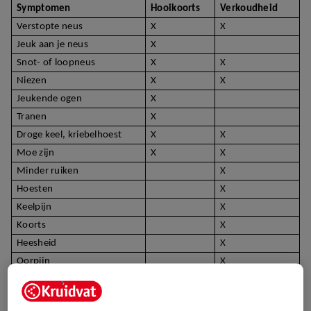
Symptomen
Hooikoorts
Verkoudheid
Verstopte neus
X
X
Jeuk aan je neus
X
Snot- of loopneus
X
X
Niezen
X
X
Jeukende ogen
X
Tranen
X
Droge keel, kriebelhoest
X
X
Moe zijn
X
X
Minder ruiken
X
Hoesten
X
Keelpijn
X
Koorts
X
Heesheid
X
Oorpijn
X
Bij hooikoorts kan je het gevoel hebben dat je koorts hebt, maar