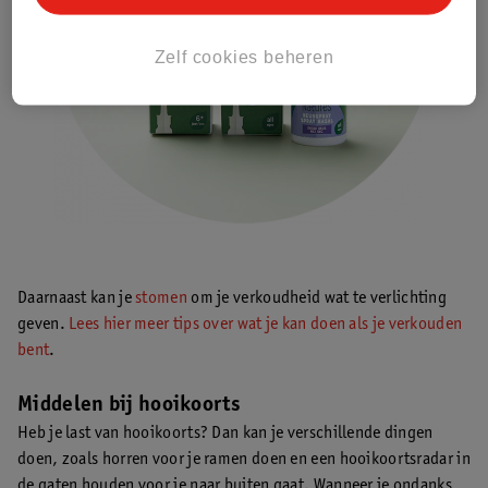
Zelf cookies beheren
Daarnaast kan je
stomen
om je verkoudheid wat te verlichting
geven.
Lees hier meer tips over wat je kan doen als je verkouden
bent
.
Middelen bij hooikoorts
Heb je last van hooikoorts? Dan kan je verschillende dingen
doen, zoals horren voor je ramen doen en een hooikoortsradar in
de gaten houden voor je naar buiten gaat. Wanneer je ondanks