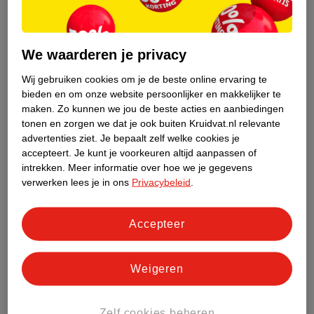
We waarderen je privacy
Wij gebruiken cookies om je de beste online ervaring te
bieden en om onze website persoonlijker en makkelijker te
maken.
Zo kunnen we jou de beste acties en aanbiedingen
tonen en zorgen we dat je ook buiten Kruidvat.nl relevante
advertenties ziet.
Je bepaalt zelf welke cookies je
accepteert.
Je kunt je voorkeuren altijd aanpassen of
intrekken.
Meer informatie over hoe we je gegevens
Stap 4: scheer je hoofd kaal
verwerken lees je in ons
Privacybeleid
.
Pak een scherp scheermesje en begin met het scheren van je
hoofd. Zorg voor een gelijkmatige druk en haal het mesje met
zachte bewegingen over je hoofdhuid. Het maakt niet zoveel uit
Accepteer
aan welke kant je begint, doe wat voor jou het prettigst voelt.
Met je vrije hand voel je waar de haartjes nog zitten en welke
Weigeren
delen je dus nog moet scheren.
Tip:
Wil je de achterkant van je hoofd netjes scheren? Dan kan
Zelf cookies beheren