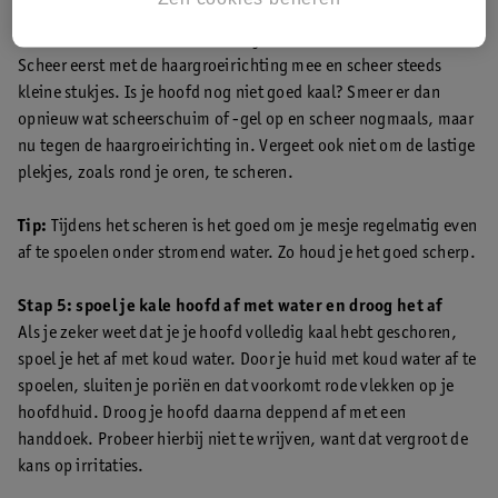
het helpen om je hoofd wat naar voren te buigen. Je huid trekt
zo strak, wat het scheren makkelijker maakt.
Scheer eerst met de haargroeirichting mee en scheer steeds
kleine stukjes. Is je hoofd nog niet goed kaal? Smeer er dan
opnieuw wat scheerschuim of -gel op en scheer nogmaals, maar
nu tegen de haargroeirichting in. Vergeet ook niet om de lastige
plekjes, zoals rond je oren, te scheren.
Tip:
Tijdens het scheren is het goed om je mesje regelmatig even
af te spoelen onder stromend water. Zo houd je het goed scherp.
Stap 5: spoel je kale hoofd af met water en droog het af
Als je zeker weet dat je je hoofd volledig kaal hebt geschoren,
spoel je het af met koud water. Door je huid met koud water af te
spoelen, sluiten je poriën en dat voorkomt rode vlekken op je
hoofdhuid. Droog je hoofd daarna deppend af met een
handdoek. Probeer hierbij niet te wrijven, want dat vergroot de
kans op irritaties.