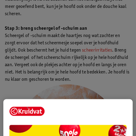
meer geoefend bent, kun je je hoofd ook onder de douche kaal
scheren.
Stap 3: breng scheergel of -schuim aan
Scheergel of -schuim maakt de haartjes nog wat zachter en
zorgt ervoor dat het scheermesje soepel over je hoofdhuid
glijdt. Ook beschermt het je huid tegen
scheerirritaties
. Breng
de scheergel of het scheerschuim rijkelijk op je hele hoofdhuid
aan. Vergeet ook de plekjes achter op je hoofd en langs je oren
niet. Het is belangrijk om je hele hoofd te bedekken. Je hoofd is
nu klaar om geschoren te worden.