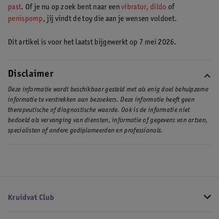
past
. Of je nu op zoek bent naar een
vibrator
,
dildo
of
penispomp
, jij vindt de toy die aan je wensen voldoet.
Dit artikel is voor het laatst bijgewerkt op 7 mei 2026.
Disclaimer
Deze informatie wordt beschikbaar gesteld met als enig doel behulpzame
informatie te verstrekken aan bezoekers. Deze informatie heeft geen
therapeutische of diagnostische waarde. Ook is de informatie niet
bedoeld als vervanging van diensten, informatie of gegevens van artsen,
specialisten of andere gediplomeerden en professionals.
Kruidvat Club