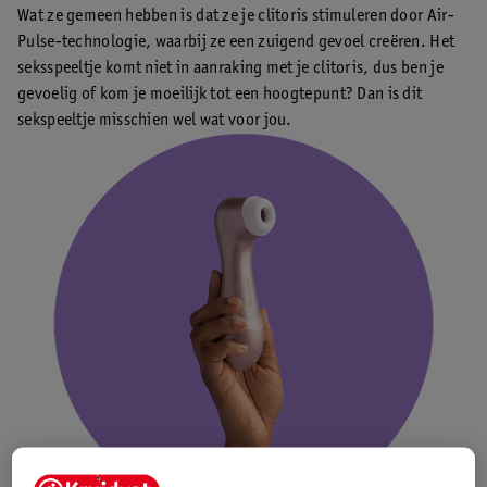
Wat ze gemeen hebben is dat ze je clitoris stimuleren door Air-
Pulse-technologie, waarbij ze een zuigend gevoel creëren. Het
seksspeeltje komt niet in aanraking met je clitoris, dus ben je
gevoelig of kom je moeilijk tot een hoogtepunt? Dan is dit
sekspeeltje misschien wel wat voor jou.