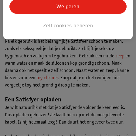
Wil je je Satisfyer gebruiken onder de douche? De meeste
Weigeren
luchtdrukgolfvibrators zijn waterdicht, maar check van tevoren
goed of dit voor jouw vibrator ook zo geldt.
Zelf cookies beheren
Je Satisfyer schoonmaken
Na elk gebruik is het belangrijk je Satisfyer schoon te maken,
zoals elk seksspeeltje dat je gebruikt. Zo blijft je sekstoy
hygiënisch en veilig om te gebruiken. Gebruik een milde
zeep
en
warm water en maak de siliconen kop grondig schoon. Maak
daarna ook het speeltje zelf schoon. Naast water en zeep, kan je
kiezen voor een
toy cleaner
. Zorg dat je na het reinigen niet
vergeet je toy heel grondig droog te maken.
Een Satisfyer opladen
Je wilt natuurlijk niet dat je Satisfyer de volgende keer leeg is.
Dus opladen geblazen! Je laadt hem op met de meegeleverde
kabel. Is hij helemaal leeg? Dan duurt het ongeveer twee uur.