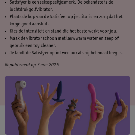
Satisfyer is een seksspeeltjesmerk. De bekendste is de
luchtdrukgolfvibrator.
Plaats de kop van de Satisfyer op je clitoris en zorg dat het
kopje goed aansluit.
Kies de intensiteit en stand die het beste werkt voor jou.
Maak de vibrator schoon met lauwwarm water en zeep of
gebruik een toy cleaner.
Je laadt de Satisfyer op in twee uur als hij helemaal leeg is.
Gepubliceerd op 7 mei 2026