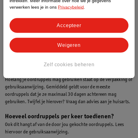
intrekken.
Meer informatie over hoe we je gegevens
Vergeet ook niet om geregeld op je oorklep te drukken en
verwerken lees je in ons
Privacybeleid
.
zachtjes aan de oorschelp te trekken zodat de druppels goed
naar binnen gaan.
Accepteer
Oordruppels: hoelang moet je blijven liggen?
Voor de meeste oordruppels geldt dat je minimaal 10 minuten
Weigeren
moet blijven liggen. Op deze manier kunnen de druppels goed
hun werk doen en voorkom je dat de druppels er weer uit lopen.
Zelf cookies beheren
Hoelang mag je oordruppels gebruiken?
Hoelang je oordruppels mag gebruiken staat op de verpakking of
gebruiksaanwijzing. Gemiddeld geldt voor de meeste
oordruppels dat je ze maximaal 30 dagen achtereen mag
gebruiken. Twijfel je hierover? Vraag dan advies aan je huisarts.
Hoeveel oordruppels per keer toedienen?
Ook dit hangt af van de door jou gekochte oordruppels. Lees
hiervoor de gebruiksaanwijzing.