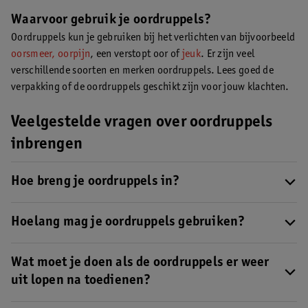
Waarvoor gebruik je oordruppels?
Oordruppels kun je gebruiken bij het verlichten van bijvoorbeeld
oorsmeer,
oorpijn
, een verstopt oor of
jeuk
. Er zijn veel
verschillende soorten en merken oordruppels. Lees goed de
verpakking of de oordruppels geschikt zijn voor jouw klachten.
Veelgestelde vragen over oordruppels
inbrengen
Hoe breng je oordruppels in?
Oordruppels zijn gemakkelijk in te brengen met behulp van dit
stappenplan.
Hoelang mag je oordruppels gebruiken?
De meeste oordruppels mag je maximaal 30 dagen achtereen
gebruiken, lees hiervoor de gebruiksaanwijzing of de bijsluiter.
Wat moet je doen als de oordruppels er weer
uit lopen na toedienen?
Het zou kunnen dat de oordruppels er weer uit lopen doordat je