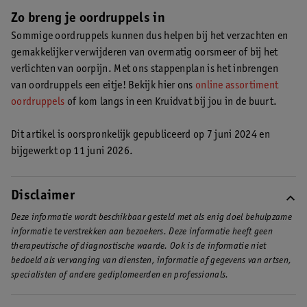
te snel opgestaan bent. Om de oordruppels goed naar binnen te
Zo breng je oordruppels in
laten gaan, moet je minimaal 10 minuten op je zij blijven liggen.
Sommige oordruppels kunnen dus helpen bij het verzachten en
gemakkelijker verwijderen van overmatig oorsmeer of bij het
verlichten van oorpijn. Met ons stappenplan is het inbrengen
van oordruppels een eitje! Bekijk hier ons
online assortiment
oordruppels
of kom langs in een Kruidvat bij jou in de buurt.
Dit artikel is oorspronkelijk gepubliceerd op 7 juni 2024 en
bijgewerkt op 11 juni 2026.
Disclaimer
Deze informatie wordt beschikbaar gesteld met als enig doel behulpzame
informatie te verstrekken aan bezoekers. Deze informatie heeft geen
therapeutische of diagnostische waarde. Ook is de informatie niet
bedoeld als vervanging van diensten, informatie of gegevens van artsen,
specialisten of andere gediplomeerden en professionals.