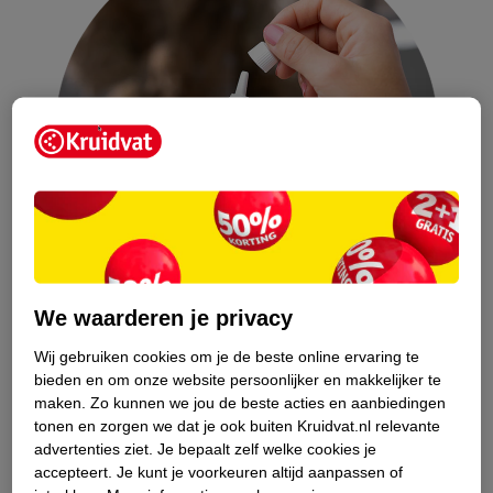
We waarderen je privacy
Wij gebruiken cookies om je de beste online ervaring te
bieden en om onze website persoonlijker en makkelijker te
Oordruppels lopen er weer uit
maken.
Zo kunnen we jou de beste acties en aanbiedingen
tonen en zorgen we dat je ook buiten Kruidvat.nl relevante
Als de oordruppels er weer uit lopen, ben je misschien te snel
advertenties ziet.
Je bepaalt zelf welke cookies je
rechtop gaan zitten. Blijf bij de volgende keer toedienen
accepteert.
Je kunt je voorkeuren altijd aanpassen of
eventueel langer liggen, in ieder geval minimaal 10 minuten.