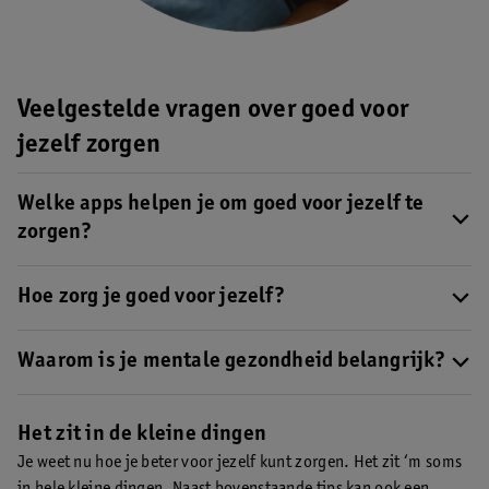
Veelgestelde vragen over goed voor
jezelf zorgen
Welke apps helpen je om goed voor jezelf te
zorgen?
Er zijn verschillende apps waarmee je je mentale gezondheid
Hoe zorg je goed voor jezelf?
kunt ondersteunen, denk aan sportapps, slaapapps en apps voor
Goed voor jezelf zorgen kan op verschillende manieren.
Onze 7
mindfulness.
Lees hier meer over apps voor je gezondheid
.
tips om goed voor jezelf te zorgen
Waarom is je mentale gezondheid belangrijk?
helpen je hierbij.
Wanneer je goed in je vel zit, voel je je veerkrachtiger en
productiever. Ook ben je vaak gelukkiger.
Het zit in de kleine dingen
Je weet nu hoe je beter voor jezelf kunt zorgen. Het zit ‘m soms
in hele kleine dingen. Naast bovenstaande tips kan ook een