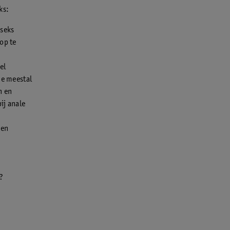
ks:
 seks
 op te
el
je meestal
n en
ij anale
 en
k?