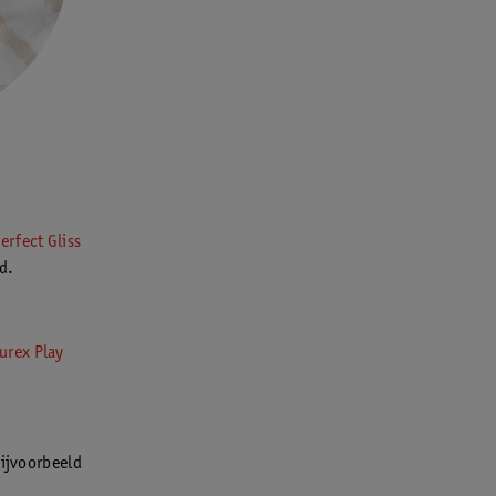
erfect Gliss
d.
urex Play
bijvoorbeeld