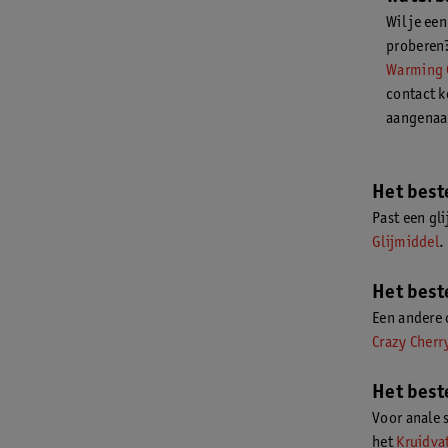
Wil je ee
proberen
Warming 
contact k
aangenaa
Het best
Past een gl
Glijmiddel
.
Het best
Een andere 
Crazy Cherr
Het best
Voor anale 
het
Kruidvat