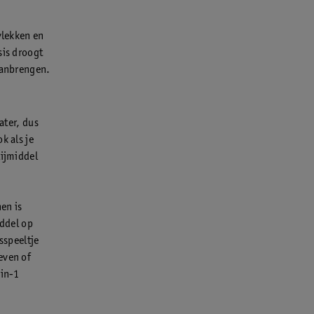
vlekken en
sis droogt
 aanbrengen.
ater, dus
k als je
lijmiddel
nen is
iddel op
sspeeltje
even of
-in-1