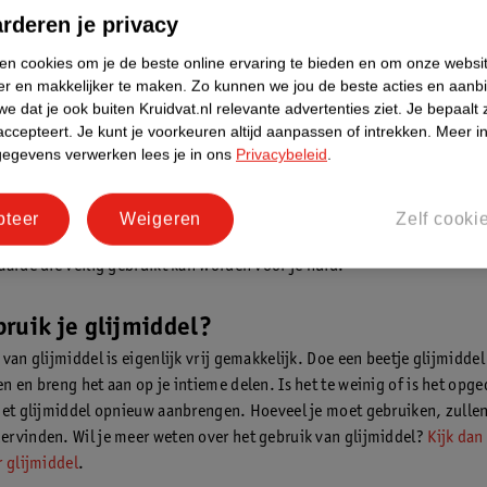
el op oliebasis is niet populair en dit heeft een belangrijke reden. C
rderen je privacy
 olie heeft de eigenschap om latex op te lossen of aan te tasten. Dus he
del op water- of siliconenbasis te gebruiken.
ken cookies om je de beste online ervaring te bieden en om onze websi
er en makkelijker te maken.
Zo kunnen we jou de beste acties en aanb
e dat je ook buiten Kruidvat.nl relevante advertenties ziet.
Je bepaalt 
tief voor glijmiddel heb je misschien wel van andere (natuurlijke) pro
accepteert.
Je kunt je voorkeuren altijd aanpassen of intrekken.
Meer in
jvoorbeeld vaseline, babyolie, kokosolie of olijfolie. Probeer deze mi
gegevens verwerken lees je in ons
Privacybeleid
.
 het beste om glijmiddel op water- of siliconenbasis te kopen. Naast he
 van jullie
condoom
zijn deze producten vaak moeilijk af te wassen m
ebben natuurlijke producten een andere pH-waarde dan je intieme del
pteer
Weigeren
Zelf cooki
uurtegraad veranderen van de huid rondom je geslachtdelen. Glijmidd
aarde die veilig gebruikt kan worden voor je huid.
ruik je glijmiddel?
van glijmiddel is eigenlijk vrij gemakkelijk. Doe een beetje glijmiddel
n en breng het aan op je intieme delen. Is het te weinig of is het opg
het glijmiddel opnieuw aanbrengen. Hoeveel je moet gebruiken, zullen 
rvinden. Wil je meer weten over het gebruik van glijmiddel?
Kijk dan
r glijmiddel
.