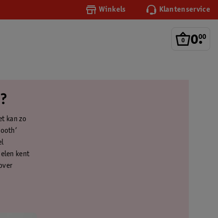
Winkels
Klantenservice
0
.
00
l?
et kan zo
mooth’
el
delen kent
over