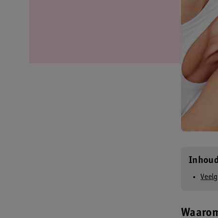
Inhou
Veelg
Waarom 