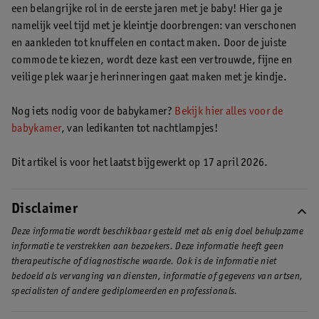
je je kleintje niet los hoeft te laten tijdens het verzorgen. Ook is
een belangrijke rol in de eerste jaren met je baby! Hier ga je
babydoekjes.
Bekijk hier onze tips voor het indelen van je
een commode een fijne opbergplek voor babyspullen die je
namelijk veel tijd met je kleintje doorbrengen: van verschonen
commode
.
dagelijks gebruikt.
en aankleden tot knuffelen en contact maken. Door de juiste
commode te kiezen, wordt deze kast een vertrouwde, fijne en
veilige plek waar je herinneringen gaat maken met je kindje.
Nog iets nodig voor de babykamer?
Bekijk hier alles voor de
babykamer
, van ledikanten tot nachtlampjes!
Dit artikel is voor het laatst bijgewerkt op 17 april 2026.
Disclaimer
Deze informatie wordt beschikbaar gesteld met als enig doel behulpzame
informatie te verstrekken aan bezoekers. Deze informatie heeft geen
therapeutische of diagnostische waarde. Ook is de informatie niet
bedoeld als vervanging van diensten, informatie of gegevens van artsen,
specialisten of andere gediplomeerden en professionals.