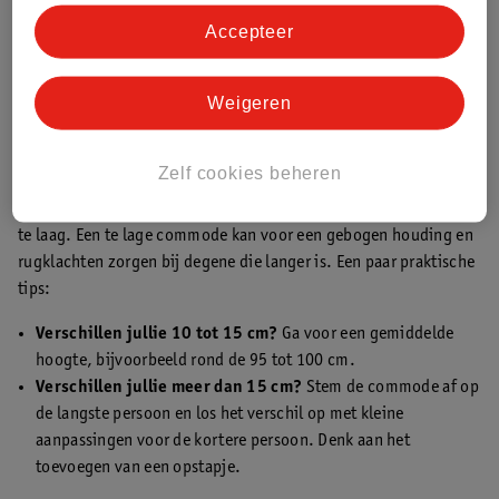
kies je het juiste formaat commode:
Accepteer
Hoogte commode
Weigeren
De hoogte van een commode ligt meestal tussen de
90 en 105
cm
. Voor de perfecte hoogte meet je je ellebooghoogte vanaf de
grond. Trek hier 10 tot 15 cm vanaf voor de ideale werkhoogte.
Zelf cookies beheren
Zit er een lengteverschil tussen jou en je partner? Dit maakt het
iets lastiger. De vuistregel in dit geval is: liever iets te hoog dan
te laag. Een te lage commode kan voor een gebogen houding en
rugklachten zorgen bij degene die langer is. Een paar praktische
tips:
Verschillen jullie 10 tot 15 cm?
Ga voor een gemiddelde
hoogte, bijvoorbeeld rond de 95 tot 100 cm.
Verschillen jullie meer dan 15 cm?
Stem de commode af op
de langste persoon en los het verschil op met kleine
aanpassingen voor de kortere persoon. Denk aan het
toevoegen van een opstapje.