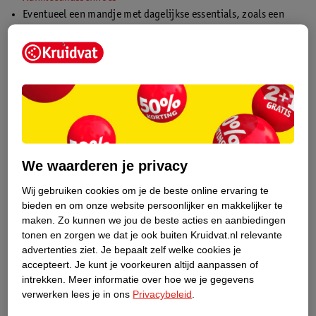
Eventueel een mandje met dagelijkse essentials, zoals een
pakje babydoekjes en een paar luiers
Kom je ruimte tekort bovenop de commode? Installeer dan
boven de commode één of twee plankjes voor extra
opbergruimte. Hang de plankjes niet te hoog; alles moet op
armlengte blijven.
We waarderen je privacy
“Leg spullen altijd op armlengte. Zo hoef je je baby
Wij gebruiken cookies om je de beste online ervaring te
nooit los te laten tijdens het verschonen.“
bieden en om onze website persoonlijker en makkelijker te
maken.
Zo kunnen we jou de beste acties en aanbiedingen
tonen en zorgen we dat je ook buiten Kruidvat.nl relevante
advertenties ziet.
Je bepaalt zelf welke cookies je
Afmetingen commode
accepteert.
Je kunt je voorkeuren altijd aanpassen of
intrekken.
Meer informatie over hoe we je gegevens
De afmetingen van een commode zijn belangrijk voor de
verwerken lees je in ons
Privacybeleid
.
comfort en veiligheid van je baby, maar ook voor je eigen
comfort natuurlijk. De kast moet niet te hoog of te laag zijn. Zo