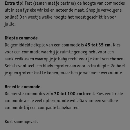
Extra tip!
Test (samen met je partner) de hoogte van commodes
uit in een fysieke winkel en noteer de maat. Shop je vervolgens
online? Dan weet je welke hoogte het meest geschikt is voor
jullie.
Diepte commode
De gemiddelde diepte van een commode is
45 tot 55 cm
. Kies
voor een commode waarbij je ruimte genoeg hebt voor een
aankleedkussen waarop je je baby recht voor je kunt verschonen.
Schaf eventueel een bladvergroter aan voor extra diepte. Zo hoef
je geen grotere kast te kopen, maar heb je wel meer werkruimte.
Breedte commode
De meeste commodes zijn
70 tot 100 cm
breed. Kies een brede
commode als je veel opbergruimte wilt. Ga voor een smallere
commode bij een compacte babykamer.
Kort samengevat: