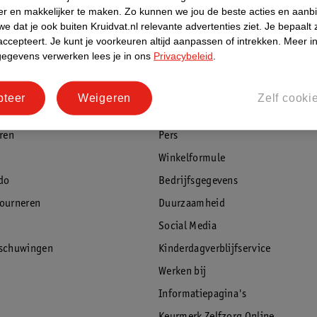
er en makkelijker te maken.
Zo kunnen we jou de beste acties en aanb
e dat je ook buiten Kruidvat.nl relevante advertenties ziet.
Je bepaalt 
accepteert.
Je kunt je voorkeuren altijd aanpassen of intrekken.
Meer in
gegevens verwerken lees je in ons
Privacybeleid
.
rvice
Over Kruidvat
agen
Over Kruidvat
pteer
Weigeren
Zelf cooki
Verkopen via Kruidvat
eren
Pers
Winkelformule
do
Bedrijfsgegevens
tourneren
Duurzaamheid
Social Media
rschuwingen
Kinderdagverblijfservice
Werken bij
Informatiepagina's