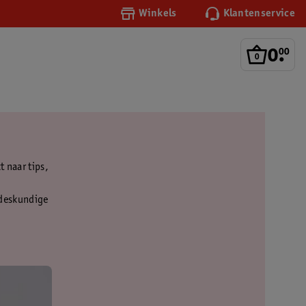
Winkels
Klantenservice
0
.
00
t naar tips,
t deskundige