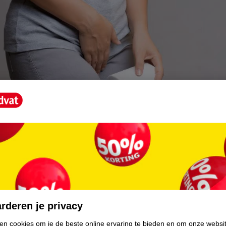
tinentie en de soorten incontinentiematerialen
deze pagina wat incontinentie is en welke verschillende soorten materi
bruiken bij ongewenst urineverlies.
ntinentie en de soorten incontinentiematerialen
rderen je privacy
ken cookies om je de beste online ervaring te bieden en om onze websi