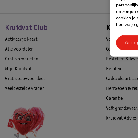
persoonlijk
en zorgen w
cookies je 
hoe we je 
Kruidvat Club
Klantense
Activeer je kaart
Veelgestelde vr
Acce
Alle voordelen
Contact
Gratis producten
Bestellen & lev
Mijn Kruidvat
Betalen
Gratis babyvoordeel
Cadeaukaart sal
Veelgestelde vragen
Herroepen & re
Garantie
Veiligheidswaa
Kruidvat Advies