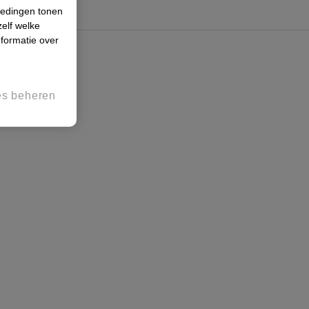
iedingen tonen
zelf welke
formatie over
es beheren