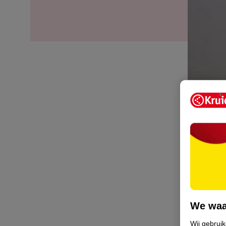
Incon
Lees op 
kunt ge
Inco
We waa
Wij gebrui