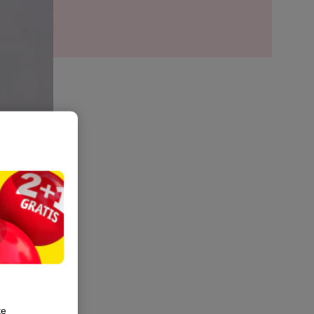
alen je
te