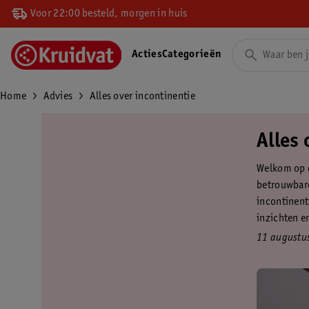
Voor 22:00 besteld, morgen in huis
Acties
Categorieën
Home
Advies
Alles over incontinentie
Alles 
Welkom op d
betrouwbare
incontinenti
inzichten en
11 augustu