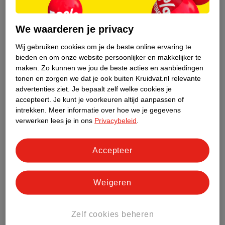
doen?
Lees alles over de oorzaken en symptomen van allergieën in
We waarderen je privacy
dit artikel. We geven je ook tips over wat je kunt doen bij
Wij gebruiken cookies om je de beste online ervaring te
een allergie.
Allergie: wat is het precies en wat kun je doen?
bieden en om onze website persoonlijker en makkelijker te
maken.
Zo kunnen we jou de beste acties en aanbiedingen
tonen en zorgen we dat je ook buiten Kruidvat.nl relevante
advertenties ziet.
Je bepaalt zelf welke cookies je
accepteert.
Je kunt je voorkeuren altijd aanpassen of
Zonneallergie: symptomen en handige tips
intrekken.
Meer informatie over hoe we je gegevens
Wat veroorzaakt zonneallergie en wat kun je doen? Hier
verwerken lees je in ons
Privacybeleid
.
ontdek je alles wat je moet weten over deze allergie.
Zonneallergie: symptomen en handige tips
Accepteer
Lees onze andere adviezen over allergische
Weigeren
reacties:
Allergie: wat is het precies en wat kun je doen?
Zelf cookies beheren
Ben je allergisch voor zonnebrandcrème?