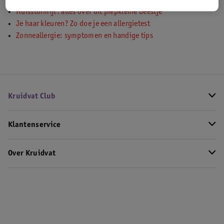
Huisstofmijt: alles over dit piepkleine beestje
Je haar kleuren? Zo doe je een allergietest
Zonneallergie: symptomen en handige tips
Kruidvat Club
Klantenservice
Over Kruidvat