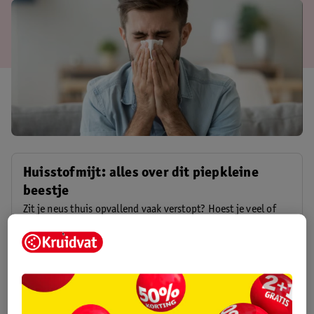
Huisstofmijt: alles over dit piepkleine
beestje
Zit je neus thuis opvallend vaak verstopt? Hoest je veel of
nies je regelmatig? Dan kan het zijn dat je last hebt van
huisstofmijtallergie.
Huisstofmijt: alles over dit piepkleine beestje
Allergie: wat is het precies en wat kun je