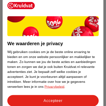
Geef je je nagels graag een mooi kleurtje? Let er dan op dat je
een vochtinbrengende
nagellak
gebruikt. Deze zorgt ervoor dat
je nagels minder snel uitdrogen. Gebruik ook altijd een basecoat
als basis om je nagels te beschermen. Zorg er daarnaast voor dat
je ook af en toe een paar dagen even geen nagellak draagt. Zo
geef je je nagels de kans om te ademen en tot rust te komen. En
dat maakt ze sterker en mooier.
We waarderen je privacy
Wij gebruiken cookies om je de beste online ervaring te
bieden en om onze website persoonlijker en makkelijker te
maken.
Zo kunnen we jou de beste acties en aanbiedingen
tonen en zorgen we dat je ook buiten Kruidvat.nl relevante
advertenties ziet.
Je bepaalt zelf welke cookies je
accepteert.
Je kunt je voorkeuren altijd aanpassen of
intrekken.
Meer informatie over hoe we je gegevens
verwerken lees je in ons
Privacybeleid
.
Accepteer