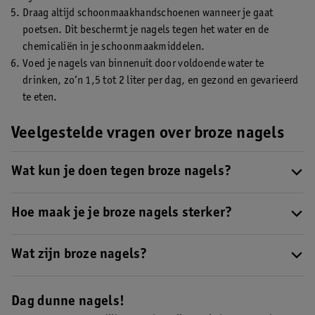
Draag altijd schoonmaakhandschoenen wanneer je gaat
poetsen. Dit beschermt je nagels tegen het water en de
chemicaliën in je schoonmaakmiddelen.
Voed je nagels van binnenuit door voldoende water te
drinken, zo’n 1,5 tot 2 liter per dag, en gezond en gevarieerd
te eten.
Veelgestelde vragen over broze nagels
Wat kun je doen tegen broze nagels?
Een goede nagelverzorging is belangrijk bij broze nagels.
Gebruik daarom een nagelolie. Wil je je nagels een kleurtje
Hoe maak je je broze nagels sterker?
geven? Kies dan voor een voedende nagellak en gebruik altijd
Om je dunne nagels te verstevigen, kun je nagelolie of een
een basecoat.
nagelverharder gebruiken. Deze nagelbehandelingen voeden je
Wat zijn broze nagels?
nagels en maken ze sterker.
Broze nagels zijn dunne, zwakke nagels die snel breken en
splijten.
Dag dunne nagels!