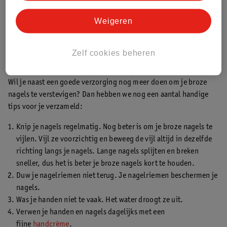
Weigeren
Zelf cookies beheren
Broze nagels herstellen: 5 tips
Wil je naast een goede verzorging nog meer doen om je broze
nagels te verstevigen? Dan hebben we nog een aantal handige
tips voor je verzameld:
Knip je nagels regelmatig. Nog beter is om je broze nagels te
vijlen. Vijl ze voorzichtig en beweeg de vijl altijd in dezelfde
richting langs je nagels. Lange nagels splijten en breken
sneller, dus het is beter je broze nagels kort te houden.
Duw je nagelriemen niet terug. Je nagelriemen beschermen je
nagels.
Was je handen niet te vaak. Het water droogt ze uit.
Verwen je handen en nagels dagelijks met een
fijne
handcrème
.