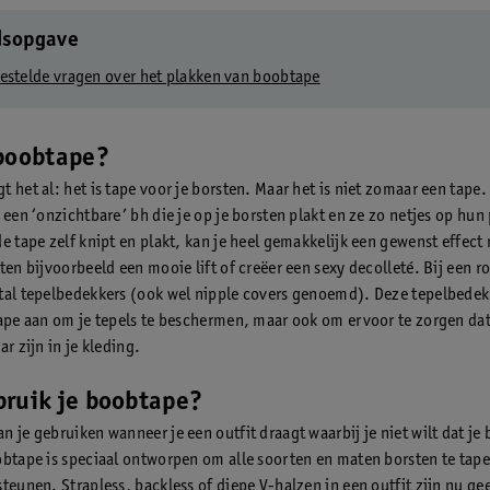
dsopgave
estelde vragen over het plakken van boobtape
 boobtape?
 het al: het is tape voor je borsten. Maar het is niet zomaar een tape. 
 een ‘onzichtbare’ bh die je op je borsten plakt en ze zo netjes op hun
de tape zelf knipt en plakt, kan je heel gemakkelijk een gewenst effect
ten bijvoorbeeld een mooie lift of creëer een sexy decolleté. Bij een ro
tal tepelbedekkers (ook wel nipple covers genoemd). Deze tepelbedek
tape aan om je tepels te beschermen, maar ook om ervoor te zorgen dat 
ar zijn in je kleding.
bruik je boobtape?
 je gebruiken wanneer je een outfit draagt waarbij je niet wilt dat je 
obtape is speciaal ontworpen om alle soorten en maten borsten te tapen
steunen. Strapless, backless of diepe V-halzen in een outfit zijn nu g