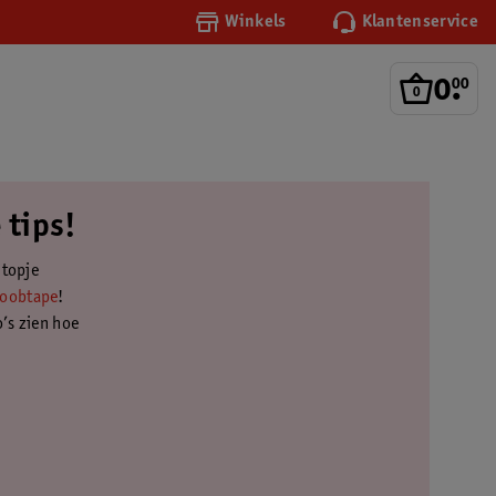
Winkels
Klantenservice
0
.
00
 tips!
 topje
Boobtape
!
o’s zien hoe