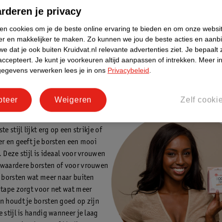
rderen je privacy
 topjes of jurkjes wil dragen met een diepe V-hals of open rug. Ook voo
 ideaal.
ken cookies om je de beste online ervaring te bieden en om onze websi
er en makkelijker te maken.
Zo kunnen we jou de beste acties en aanb
 het bedekken van je tepels, zodat ze beschermd zijn.
e dat je ook buiten Kruidvat.nl relevante advertenties ziet.
Je bepaalt 
hoeveel tape je nodig hebt.
accepteert.
Je kunt je voorkeuren altijd aanpassen of intrekken.
Meer in
ape van onder je borst naar boven, zodat je je borst een lift geeft.
gegevens verwerken lees je in ons
Privacybeleid
.
an beide kanten. Breng een extra strip aan als dit je meer support geef
ape goed aan. Let hierbij goed op de randjes.
pteer
Weigeren
Zelf cooki
ekruiste stijl
te stijl lijkt erg op een strikje of
er en geeft je borsten een mooi
. Deze stijl is ideaal voor vrouwen
waardere borsten of voor vrouwen
e borsten wat meer naar buiten
 tape zorgt voor net wat meer
n houdt je borsten goed op zijn
 stijl is handig wanneer je laag