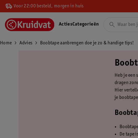
Voor 22:00 besteld, morgen in huis
Acties
Categorieën
Home
Advies
Boobtape aanbrengen doe je zo & handige tips!
Boobt
Heb je een 
dragen zond
Hier vertell
je boobtape 
Boobtap
Boobtape 
De tape i