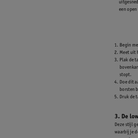
uitgesned
een open 
Begin met
Meet uit 
Plak de t
bovenkant
stopt.
Doe dit a
borsten b
Druk de t
3. De low
Deze stijl g
waarbij je d