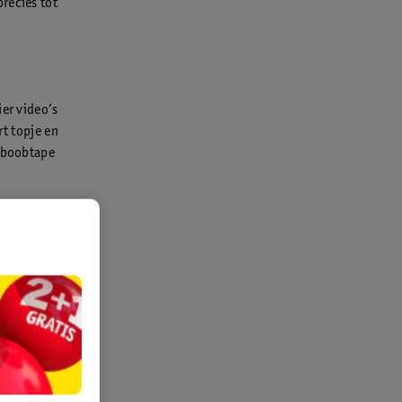
precies tot
ier video’s
rt topje en
m boobtape
e te
 met een
de als je