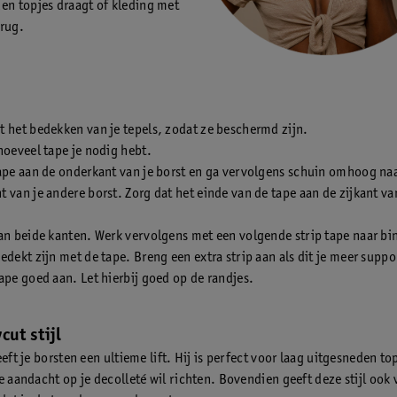
en topjes draagt of kleding met
rug.
 het bedekken van je tepels, zodat ze beschermd zijn.
hoeveel tape je nodig hebt.
ape aan de onderkant van je borst en ga vervolgens schuin omhoog na
 van je andere borst. Zorg dat het einde van de tape aan de zijkant van
an beide kanten. Werk vervolgens met een volgende strip tape naar bin
edekt zijn met de tape. Breng een extra strip aan als dit je meer suppo
ape goed aan. Let hierbij goed op de randjes.
cut stijl
eeft je borsten een ultieme lift. Hij is perfect voor laag uitgesneden to
e aandacht op je decolleté wil richten. Bovendien geeft deze stijl ook 