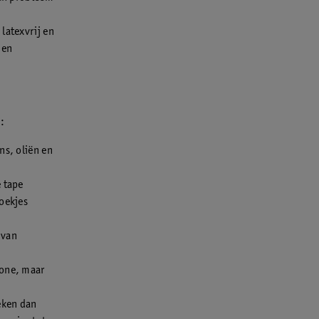
latexvrij en
 en
:
ns, oliën en
e tape
hoekjes
 van
zone, maar
Teken dan