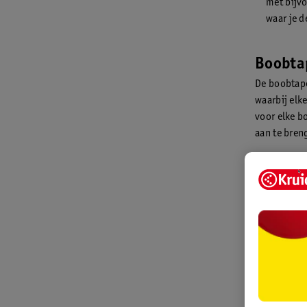
met bijvo
waar je d
Boobtap
De boobtape
waarbij elke
voor elke b
aan te bren
De minima
De gekruis
De lowcut
De straple
1. De mi
Deze stijl i
gebruiken. 
extra strip