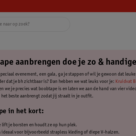
ape aanbrengen doe je zo & handige
speciaal evenement, een gala, ga je stappen of wil je gewoon dat leuke
er dat je bh zichtbaar is? Dan hebben we wat leuks voor je:
Kruidvat 
en we je precies wat boobtape is en laten we aan de hand van vier vide
het beste aanbrengt zodat jij straalt in je outfit.
e in het kort:
lift je borsten en houdt ze op hun plek.
s ideaal voor bijvoorbeeld strapless kleding of diepe V-halzen.