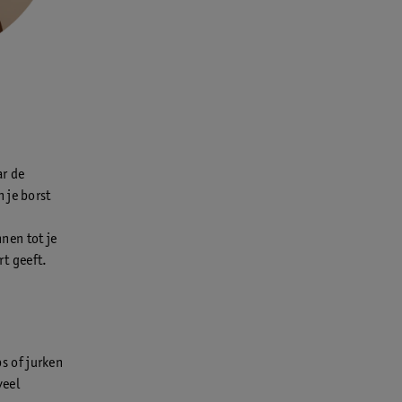
ar de
 je borst
nen tot je
rt geeft.
ps of jurken
veel