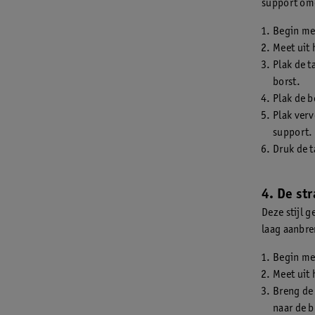
support omd
Begin met
Meet uit 
Plak de t
borst.
Plak de b
Plak verv
support.
Druk de t
4. De str
Deze stijl g
laag aanbren
Begin met
Meet uit 
Breng de 
naar de b