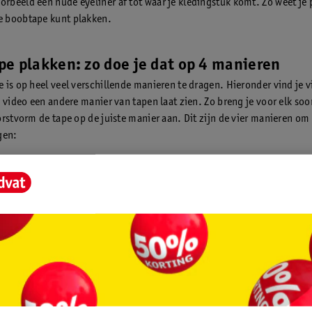
orbeeld een nude eyeliner af tot waar je kledingstuk komt. Zo weet je 
e boobtape kunt plakken.
e plakken: zo doe je dat op 4 manieren
 is op heel veel verschillende manieren te dragen. Hieronder vind je v
 video een andere manier van tapen laat zien. Zo breng je voor elk soo
orstvorm de tape op de juiste manier aan. Dit zijn de vier manieren o
gen:
listische stijl
te stijl
 stijl
ss stijl
nimalistische stijl
s perfect voor dames die zoeken naar een extra lift zonder al te veel tap
Voor vrouwen met een wat kleinere cup is hij heel geschikt, hoewel hij
 ook perfect is voor vrouwen met een vollere buste. Gebruik deze metho