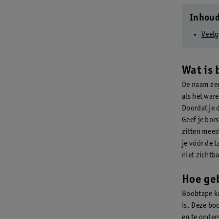
Inhou
Veelg
Wat is
De naam zegt
als het ware
Doordat je 
Geef je bors
zitten mees
je vóór de 
niet zichtba
Hoe ge
Boobtape kan
is. Deze bo
en te onder