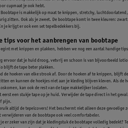
oor cupmaat je ook hebt.
 Boobtape is makkelijk op maat te knippen, stretchy, luchtdoorlatend, 
durig zitten. Ook als je zweet. De boobtape komt in twee kleuren: zwart
n je krijgt er ook een set tepelbedekkers bij.
e tips voor het aanbrengen van boobtape
begint met knippen en plakken, hebben we nog een aantal handige tips
rg ervoor dat je huid droog, vetvrij en schoon is van bijvoorbeeld lotio
o blijft de tape beter plakken.
nd de hoeken van elke strook af. Door de hoeken af te knippen, blijft d
zitten en kunnen de hoekjes niet aan je kleding blijven kleven. Als de 
oskomen, kan ook de rest van de tape makkelijker loslaten.
st eerst een stukje tape op je huid. Verwijder de tape direct in het geval
of pijn.
bruik altijd de tepelcovers! Het beschermt niet alleen deze gevoelige 
t verwijderen van de boobtape ook veel comfortabeler.
l je er zeker van zijn dat je kledingstuk de boobtape volledig bedekt? 