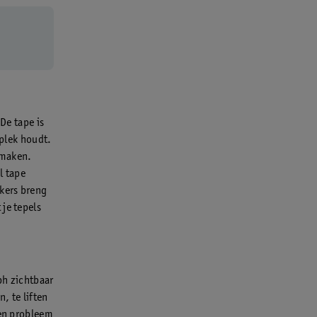
De tape is
 plek houdt.
 maken.
l tape
kers breng
je tepels
bh zichtbaar
, te liften
een probleem