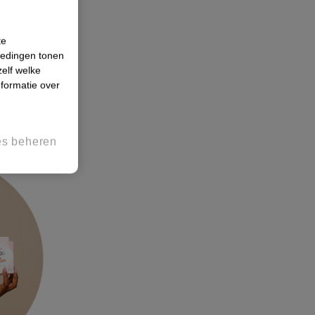
r croptops
te
iedingen tonen
zelf welke
formatie over
t.
es beheren