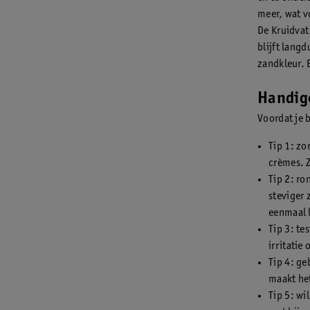
meer, wat v
De Kruidvat
blijft lang
zandkleur. E
Handig
Voordat je 
Tip 1: zo
crèmes. Z
Tip 2: ro
steviger 
eenmaal l
Tip 3: te
irritatie 
Tip 4: ge
maakt he
Tip 5: wi