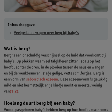
Inhoudsopgave
Veelgestelde vragen over berg bij baby's
Wat is berg?
Berg is een onschuldig verschijnsel op de huid dat voorkomt bij
baby’s. Op plekken waar veel talgklieren zitten, zoals op het
hoofd, achter de oren, in de plooien tussen de neus en wangen
en bij de wenkbrauwen, zie je gelige, vette schilfertjes. Berg is
een vorm van
seborroïsch eczeem
. Deze eczeemvorm is gelukkig
mild en niet besmettelijk en je kindje merkt er meestal weinig
van
(1,2)
.
Hoelang duurt berg bij een baby?
Vooral pasgeboren baby’s hebben berg op hun hoofd, maar soms