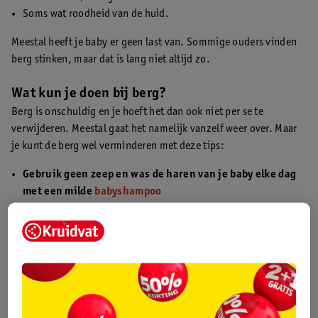
Soms wat roodheid van de huid.
Meestal heeft je baby er geen last van. Sommige ouders vinden
berg stinken, maar dat is lang niet altijd zo.
Wat kun je doen bij berg?
Berg is onschuldig en je hoeft het dan ook niet per se te
verwijderen. Meestal gaat het namelijk vanzelf weer over. Maar
je kunt de berg wel verminderen met deze tips:
Gebruik geen zeep en was de haren van je baby elke dag
met een milde
babyshampoo
Als je baby berg heeft, is het beter om geen zeep te gebruiken als
je hem of haar in bad doet. Zeep kan de huid irriteren en de berg
zo verergeren. Gebruik een milde babyshampoo om de haartjes
van je baby te wassen. Kam de haartjes na het wassen
voorzichtig om zo de schilfers te verwijderen.
Smeer de hoofdhuid in met
babyolie
als je baby dikkere