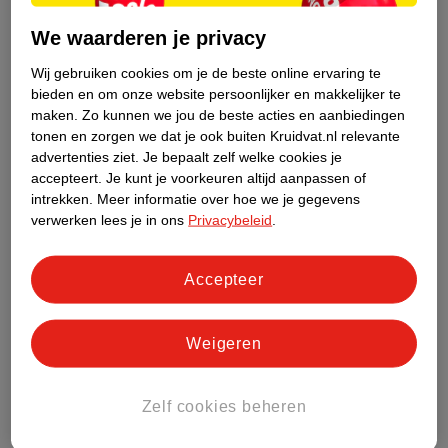
plakken met schilfers op het hoofdje heeft
We waarderen je privacy
Smeer de hoofdhuid van je baby in met olie en masseer dit
Wij gebruiken cookies om je de beste online ervaring te
zachtjes in. Laat dit even weken en probeer daarna met een fijn
bieden en om onze website persoonlijker en makkelijker te
kammetje voorzichtig de schilfertjes uit het haar te kammen. Zo
maken.
Zo kunnen we jou de beste acties en aanbiedingen
kun je de schilfers voorzichtig losmaken.
tonen en zorgen we dat je ook buiten Kruidvat.nl relevante
advertenties ziet.
Je bepaalt zelf welke cookies je
accepteert.
Je kunt je voorkeuren altijd aanpassen of
intrekken.
Meer informatie over hoe we je gegevens
verwerken lees je in ons
Privacybeleid
.
Accepteer
Weigeren
Zelf cookies beheren