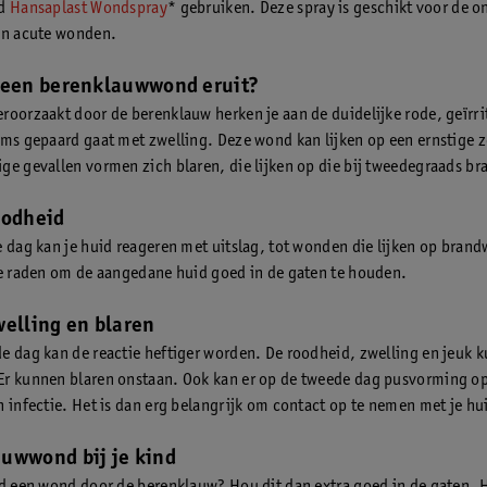
ld
Hansaplast Wondspray
* gebruiken. Deze spray is geschikt voor de 
an acute wonden.
 een berenklauwwond eruit?
roorzaakt door de berenklauw herken je aan de duidelijke rode, geïrri
oms gepaard gaat met zwelling. Deze wond kan lijken op een ernstige
ge gevallen vormen zich blaren, die lijken op die bij tweedegraads 
oodheid
e dag kan je huid reageren met uitslag, tot wonden die lijken op bran
te raden om de aangedane huid goed in de gaten te houden.
welling en blaren
e dag kan de reactie heftiger worden. De roodheid, zwelling en jeuk 
r kunnen blaren onstaan. Ook kan er op de tweede dag pusvorming o
n infectie. Het is dan erg belangrijk om contact op te nemen met je hu
uwwond bij je kind