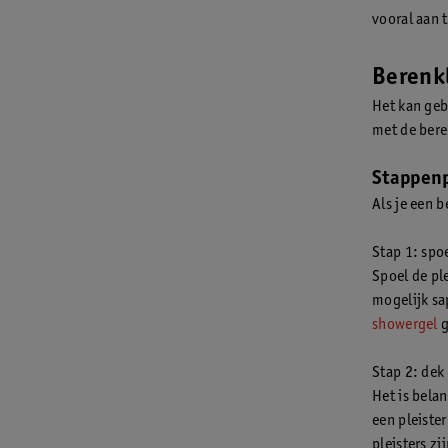
vooral aan 
Berenk
Het kan geb
met de bere
Stappen
Als je een 
Stap 1: spo
Spoel de pl
mogelijk sa
showergel
g
Stap 2: dek
Het is bela
een pleiste
pleisters z