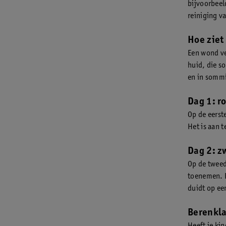
bijvoorbee
reiniging v
Hoe ziet
Een wond ve
huid, die s
en in sommi
Dag 1: r
Op de eerst
Het is aan 
Dag 2: z
Op de tweed
toenemen. E
duidt op ee
Berenkla