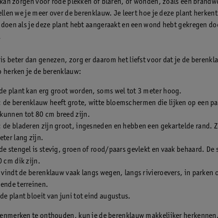
t kan zorgen voor rode plekken of blaren, of wonden, zoals een brandw
ellen we je meer over de berenklauw. Je leert hoe je deze plant herkent
 doen als je deze plant hebt aangeraakt en een wond hebt gekregen do
.
s beter dan genezen, zorg er daarom het liefst voor dat je de berenkl
o herken je de berenklauw:
de plant kan erg groot worden, soms wel tot 3 meter hoog.
 de berenklauw heeft grote, witte bloemschermen die lijken op een pa
kunnen tot 80 cm breed zijn.
 de bladeren zijn groot, ingesneden en hebben een gekartelde rand. 
eter lang zijn.
de stengel is stevig, groen of rood/paars gevlekt en vaak behaard. De 
0 cm dik zijn.
e vindt de berenklauw vaak langs wegen, langs rivieroevers, in parken 
ende terreinen.
de plant bloeit van juni tot eind augustus.
enmerken te onthouden, kun je de berenklauw makkelijker herkennen.