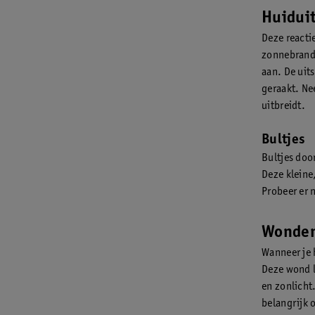
Huidui
Deze reacti
zonnebrand
aan. De uit
geraakt. Nee
uitbreidt.
Bultjes
Bultjes doo
Deze kleine
Probeer er 
Wonden
Wanneer je 
Deze wond l
en zonlicht
belangrijk 