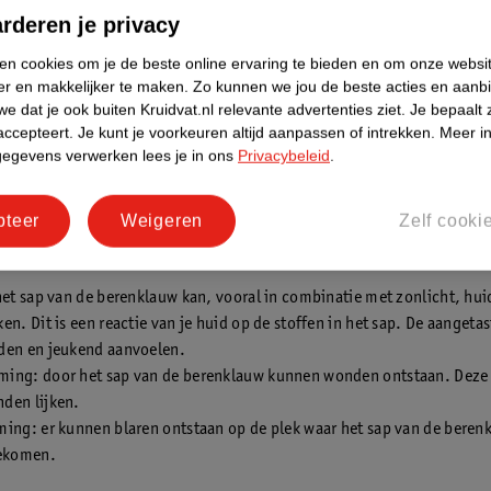
“Zonlicht maakt de huiduitslag erger. Als j
rderen je privacy
renklauw hebt aangeraakt moet je: spoelen,
ken cookies om je de beste online ervaring te bieden en om onze websi
d afdekken, zonlicht vermijden, schone kl
er en makkelijker te maken.
Zo kunnen we jou de beste acties en aanb
antrekken en indien nodig de huisarts bellen
e dat je ook buiten Kruidvat.nl relevante advertenties ziet.
Je bepaalt 
accepteert.
Je kunt je voorkeuren altijd aanpassen of intrekken.
Meer in
gegevens verwerken lees je in ons
Privacybeleid
.
men aanraking berenklauw
pteer
Weigeren
Zelf cooki
er kan gebeuren als je in aanraking bent geweest met de berenklauw:
het sap van de berenklauw kan, vooral in combinatie met zonlicht, hui
en. Dit is een reactie van je huid op de stoffen in het sap. De aangeta
den en jeukend aanvoelen.
ing: door het sap van de berenklauw kunnen wonden ontstaan. Deze
den lijken.
ing: er kunnen blaren ontstaan op de plek waar het sap van de beren
gekomen.