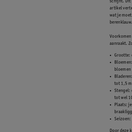
schijnt. Di
artikel vert
wat je moet
berenklauw
Voorkomen i
aanraakt. Z
Grootte: 
Bloemen:
bloemen 
Bladeren:
tot 1,5 m
Stengel: 
tot wel 1
Plaats: j
braakligg
Seizoen: 
Door deze k