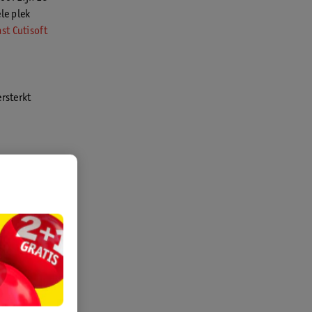
le plek
st Cutisoft
rsterkt
ig om