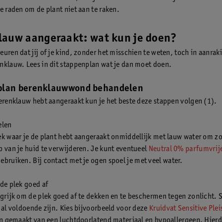
te raden om de plant niet aan te raken.
lauw aangeraakt: wat kun je doen?
euren dat jij of je kind, zonder het misschien te weten, toch in aanra
nklauw. Lees in dit stappenplan wat je dan moet doen.
plan berenklauwwond behandelen
berenklauw hebt aangeraakt kun je het beste deze stappen volgen (1).
elen
ek waar je de plant hebt aangeraakt onmiddellijk met lauw water om z
p van je huid te verwijderen. Je kunt eventueel
Neutral 0% parfumvrij
ebruiken. Bij contact met je ogen spoel je met veel water.
 de plek goed af
ngrijk om de plek goed af te dekken en te beschermen tegen zonlicht.
r al voldoende zijn. Kies bijvoorbeeld voor deze
Kruidvat Sensitive Plei
ijn gemaakt van een luchtdoorlatend materiaal en hypoallergeen. Hierd