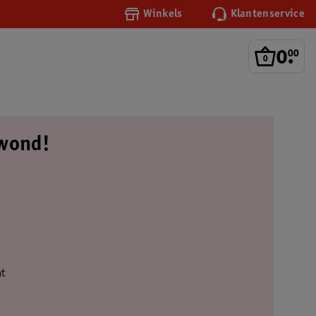
Winkels
Klantenservice
0
.
00
 wond!
ht