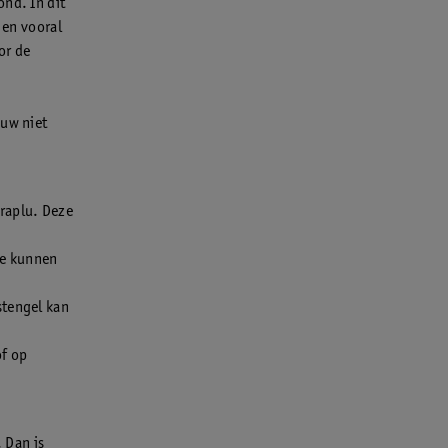
ond. In dit
 en vooral
or de
auw niet
raplu. Deze
Ze kunnen
stengel kan
of op
 Dan is