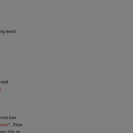
king komt
oveel
e
 Soms kan
sters
*. Deze
oor zijn ze