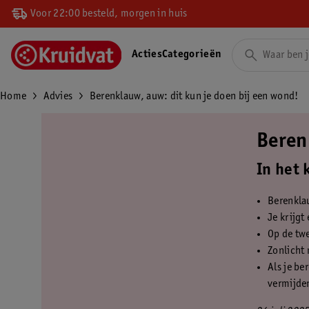
Voor 22:00 besteld, morgen in huis
Acties
Categorieën
Home
Advies
Berenklauw, auw: dit kun je doen bij een wond!
Beren
In het 
Berenkla
Je krijgt
Op de tw
Zonlicht 
Als je be
vermijden