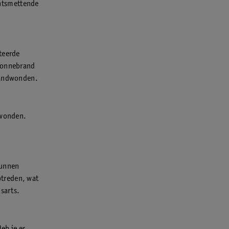
ontsmettende
teerde
 zonnebrand
brandwonden.
dwonden.
kunnen
ptreden, wat
isarts.