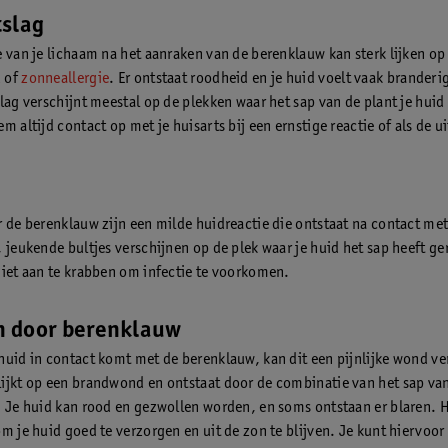
tslag
e van je lichaam na het aanraken van de berenklauw kan sterk lijken op
 of
zonneallergie
. Er ontstaat roodheid en je huid voelt vaak branderi
slag verschijnt meestal op de plekken waar het sap van de plant je huid
m altijd contact op met je huisarts bij een ernstige reactie of als de ui
r de berenklauw zijn een milde huidreactie die ontstaat na contact met
, jeukende bultjes verschijnen op de plek waar je huid het sap heeft ge
niet aan te krabben om infectie te voorkomen.
 door berenklauw
huid in contact komt met de berenklauw, kan dit een pijnlijke wond v
ijkt op een brandwond en ontstaat door de combinatie van het sap van
. Je huid kan rood en gezwollen worden, en soms ontstaan er blaren. H
om je huid goed te verzorgen en uit de zon te blijven. Je kunt hiervoor