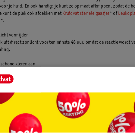
 voor je huid. En ook handig: je kunt ze op maat afknippen, zodat de he
Je kunt de plek ook afdekken met
Kruidvat steriele gaasjes
* of
Leukopla
n
*.
licht vermijden
k uit direct zonlicht voor ten minste 48 uur, omdat de reactie wordt ve
aling.
k schone kleren aan
t je kleding heeft geraakt, verwissel deze dan en was de kleding grond
chtergebleven sap te verwijderen.
 alert
ie verergert of niet verbetert, neem dan contact op met je huisarts.