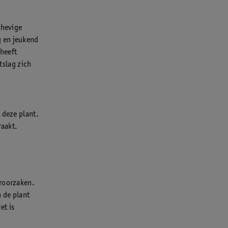
 hevige
g en jeukend
 heeft
tslag zich
 deze plant.
raakt.
eroorzaken.
 de plant
et is