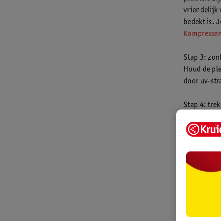
vriendelijk
bedekt is. 
Kompresse
Stap 3: zon
Houd de ple
door uv-str
Stap 4: tre
Als de plan
eventueel a
Stap 5: blijf
Als de react