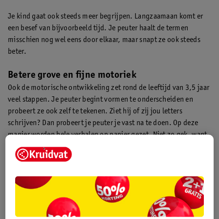
Je kind gaat ook steeds meer begrijpen. Langzaamaan komt er
een besef van bijvoorbeeld tijd. Je peuter haalt de termen
misschien nog wel eens door elkaar, maar snapt ze ook steeds
beter.
Betere grove en fijne motoriek
Ook de motorische ontwikkeling zet rond de leeftijd van 3,5 jaar
veel stappen. Je peuter begint vormen te onderscheiden en
probeert ze ook zelf te tekenen. Ziet hij of zij jou letters
schrijven? Dan probeert je peuter je vast na te doen. Op deze
manier worden hele verhalen op papier gezet. Niet zo gek, want
ook de fantasie ontwikkelt mee.
Naast de fijne motoriek, gaat ook de grove motoriek vooruit. Je
peuter kan steeds beter zijn of haar evenwicht houden en
inmiddels een bal in de lucht gooien en weer vangen. Oefen
verder met de grove motoriek door lekker veel naar buiten te
gaan en te spelen. Op sommige plekken wordt ook peutergym