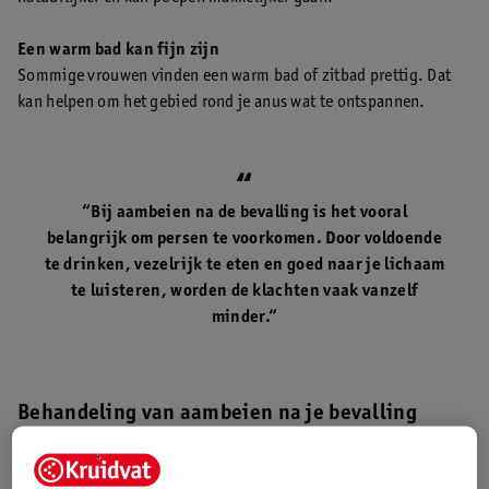
Een warm bad kan fijn zijn
Sommige vrouwen vinden een warm bad of zitbad prettig. Dat
kan helpen om het gebied rond je anus wat te ontspannen.
“Bij aambeien na de bevalling is het vooral
belangrijk om persen te voorkomen. Door voldoende
te drinken, vezelrijk te eten en goed naar je lichaam
te luisteren, worden de klachten vaak vanzelf
minder.“
Behandeling van aambeien na je bevalling
Gaan je aambeien niet vanzelf weg of heb je er veel last van? Dan
kun je een middel gebruiken dat verlichting geeft. Bij Kruidvat