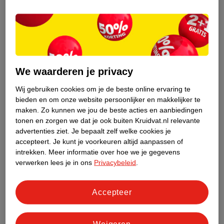
kun je
zelfzorgmiddelen bij aambeien
kopen.
Bijvoorbeeld:
Aambeienzalf, -gel of -crème*/** (geschikt bij inwendige en
uitwendige aambeien)
We waarderen je privacy
Aambeiendoekjes* (geschikt bij uitwendige aambeien)
Zetpillen voor aambeien** (geschikt bij inwendige aambeien)
Wij gebruiken cookies om je de beste online ervaring te
bieden en om onze website persoonlijker en makkelijker te
Deze middelen kunnen helpen bij jeuk, irritatie of pijn. Lees
maken.
Zo kunnen we jou de beste acties en aanbiedingen
voor gebruik altijd goed de verpakking of bijsluiter. Check ook of
tonen en zorgen we dat je ook buiten Kruidvat.nl relevante
je het mag gebruiken als je borstvoeding geeft.
advertenties ziet.
Je bepaalt zelf welke cookies je
accepteert.
Je kunt je voorkeuren altijd aanpassen of
intrekken.
Meer informatie over hoe we je gegevens
verwerken lees je in ons
Privacybeleid
.
Accepteer
Weigeren