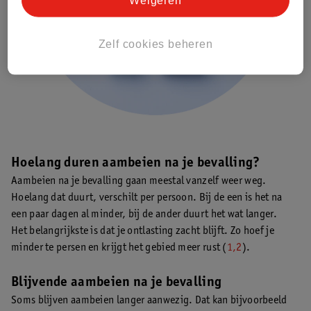
Zelf cookies beheren
Hoelang duren aambeien na je bevalling?
Aambeien na je bevalling gaan meestal vanzelf weer weg.
Hoelang dat duurt, verschilt per persoon. Bij de een is het na
een paar dagen al minder, bij de ander duurt het wat langer.
Het belangrijkste is dat je ontlasting zacht blijft. Zo hoef je
minder te persen en krijgt het gebied meer rust (
1,2
).
Blijvende aambeien na je bevalling
Soms blijven aambeien langer aanwezig. Dat kan bijvoorbeeld