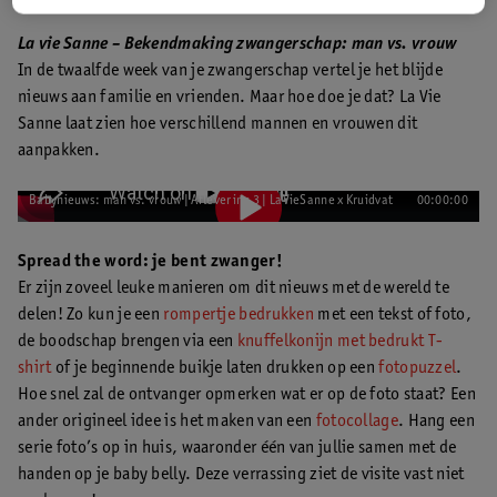
La vie Sanne – Bekendmaking zwangerschap: man vs. vrouw
In de twaalfde week van je zwangerschap vertel je het blijde
nieuws aan familie en vrienden. Maar hoe doe je dat? La Vie
Sanne laat zien hoe verschillend mannen en vrouwen dit
aanpakken.
Babynieuws: man vs. vrouw | Aflevering 3 | LaVieSanne x Kruidvat
00:00:00
Spread the word: je bent zwanger!
Er zijn zoveel leuke manieren om dit nieuws met de wereld te
delen! Zo kun je een
rompertje bedrukken
met een tekst of foto,
de boodschap brengen via een
knuffelkonijn met bedrukt T-
shirt
of je beginnende buikje laten drukken op een
fotopuzzel
.
Hoe snel zal de ontvanger opmerken wat er op de foto staat? Een
ander origineel idee is het maken van een
fotocollage
. Hang een
serie foto’s op in huis, waaronder één van jullie samen met de
handen op je baby belly. Deze verrassing ziet de visite vast niet