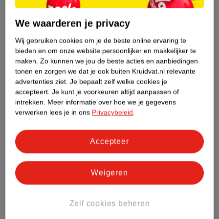
Jij in deze week
We waarderen je privacy
Iets nieuws rond week 12 van je zwangerschap is duizeligheid.
Er gaat extra bloed naar je kindje, waardoor er minder over is
Wij gebruiken cookies om je de beste online ervaring te
bieden en om onze website persoonlijker en makkelijker te
voor jouw lichaam. Ook heb je een lagere bloedsuikerspiegel,
maken.
Zo kunnen we jou de beste acties en aanbiedingen
waardoor je je sneller dizzy voelt. Rust, regelmatig eten en niet
tonen en zorgen we dat je ook buiten Kruidvat.nl relevante
te snel opstaan zijn de oplossing.
advertenties ziet.
Je bepaalt zelf welke cookies je
accepteert.
Je kunt je voorkeuren altijd aanpassen of
Met 12 weken is je buikje niet alleen te wijten aan onrustige
intrekken.
Meer informatie over hoe we je gegevens
darmen,
hormonen
of een grotere baarmoeder. Je hebt een echt
verwerken lees je in ons
Privacybeleid
.
babybuikje! Heeft iemand ‘m al opgemerkt?
Leestip:
op deze pagina lees je meer over het
eerste trimester
Accepteer
van je zwangerschap
.
Tip voor je partner
Weigeren
Nu jullie het nieuws aan vrienden en familie gaan vertellen, is
het slim om een ‘werknaam’ te bedenken. Dat is een naam die
Zelf cookies beheren
jullie voor het kindje gebruiken tot het geboren is. Zo noem je
niet per ongeluk dé naam in het bijzijn van iedereen.