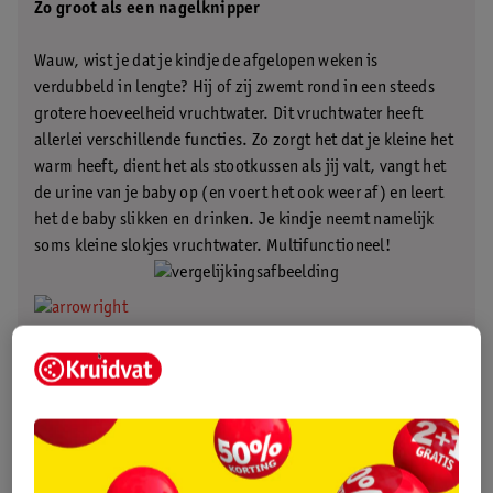
Zo groot als een nagelknipper
Wauw, wist je dat je kindje de afgelopen weken is
verdubbeld in lengte? Hij of zij zwemt rond in een steeds
grotere hoeveelheid vruchtwater. Dit vruchtwater heeft
allerlei verschillende functies. Zo zorgt het dat je kleine het
warm heeft, dient het als stootkussen als jij valt, vangt het
de urine van je baby op (en voert het ook weer af) en leert
het de baby slikken en drinken. Je kindje neemt namelijk
soms kleine slokjes vruchtwater. Multifunctioneel!
.