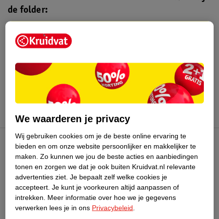
de folder:
Kruidvat folder
Geldig van maandag 10 t/m zondag 16
augustus 2026.
Bekijk folder
We waarderen je privacy
Wij gebruiken cookies om je de beste online ervaring te
bieden en om onze website persoonlijker en makkelijker te
Kruidvat Club
maken.
Zo kunnen we jou de beste acties en aanbiedingen
tonen en zorgen we dat je ook buiten Kruidvat.nl relevante
advertenties ziet.
Je bepaalt zelf welke cookies je
Klantenservice
accepteert.
Je kunt je voorkeuren altijd aanpassen of
intrekken.
Meer informatie over hoe we je gegevens
Over Kruidvat
verwerken lees je in ons
Privacybeleid
.