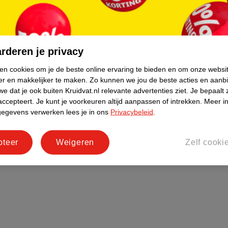
do
Bedrijfsgegevens
tourneren
Duurzaamheid
Social Media
rderen je privacy
rschuwingen
Kinderdagverblijfservice
ken cookies om je de beste online ervaring te bieden en om onze websi
Werken bij
er en makkelijker te maken.
Zo kunnen we jou de beste acties en aanb
e dat je ook buiten Kruidvat.nl relevante advertenties ziet.
Je bepaalt 
Informatiepagina's
accepteert.
Je kunt je voorkeuren altijd aanpassen of intrekken.
Meer in
Keurmerk Zelfzorg Online
gegevens verwerken lees je in ons
Privacybeleid
.
pteer
Weigeren
Zelf cooki