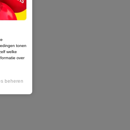
te
iedingen tonen
zelf welke
formatie over
es beheren