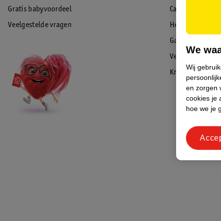
Gratis babyvoordeel
Cadeaukaart sal
Veelgestelde vragen
Herroepen & re
Garantie
We waa
Veiligheidswaa
Wij gebrui
Kruidvat Advies
persoonlijk
en zorgen w
cookies je 
hoe we je 
Acce