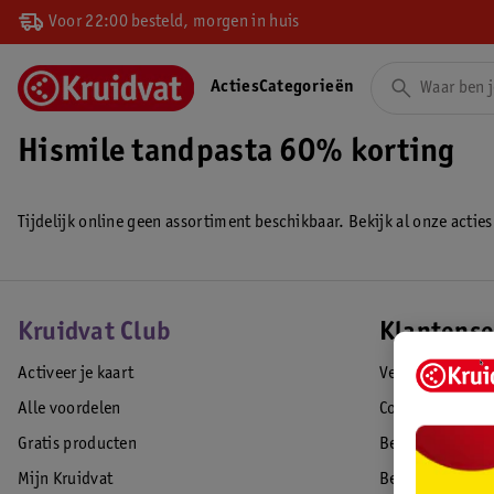
Voor 22:00 besteld, morgen in huis
Acties
Categorieën
Hismile tandpasta 60% korting
Tijdelijk online geen assortiment beschikbaar. Bekijk al onze acties
Kruidvat Club
Klantense
Activeer je kaart
Veelgestelde vr
Alle voordelen
Contact
Gratis producten
Bestellen & lev
Mijn Kruidvat
Betalen