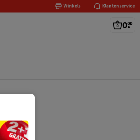
Winkels
Klantenservice
0
.
00