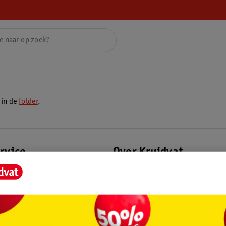
 in de
folder
.
rvice
Over Kruidvat
agen
Over Kruidvat
Verkopen via Kruidvat
eren
Pers
Winkelformule