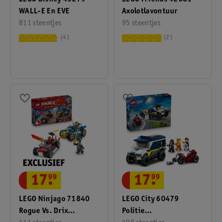
WALL-E En EVE
Axolotlavontuur
811 steentjes
95 steentjes
4
2
17
.
99
17
.
99
LEGO Ninjago 71840
LEGO City 60479
Rogue Vs. Drix
Politie