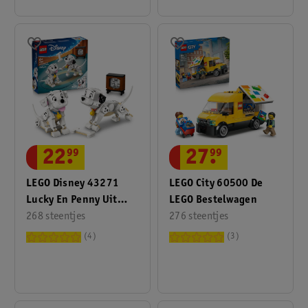
22
.
99
27
.
99
LEGO Disney 43271
LEGO City 60500 De
Lucky En Penny Uit
LEGO Bestelwagen
101 Dalmatiërs
268 steentjes
276 steentjes
4
3