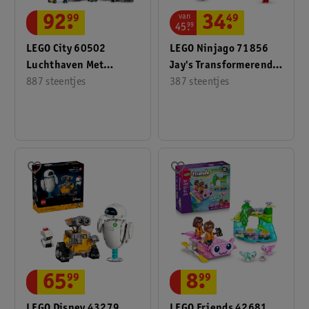
van
92
.
99
34
.
49
45
.
99
LEGO City 60502
LEGO Ninjago 71856
Luchthaven Met
Jay's Transformerende
Vliegtuig
887 steentjes
Auto
387 steentjes
65
.
99
8
.
99
LEGO Disney 43279
LEGO Friends 42681