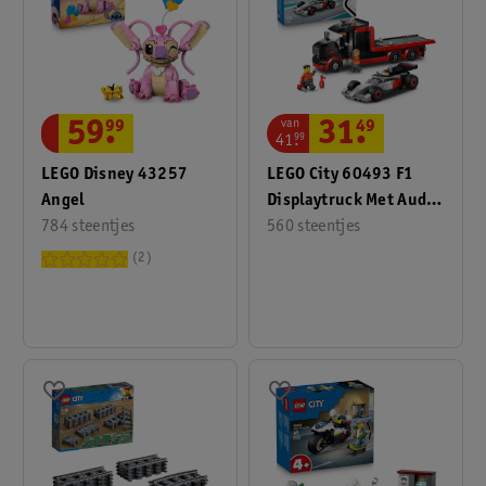
van
59
.
99
31
.
49
41
.
99
LEGO Disney 43257
LEGO City 60493 F1
Angel
Displaytruck Met Audi
784 steentjes
F1 Racewagen
560 steentjes
2