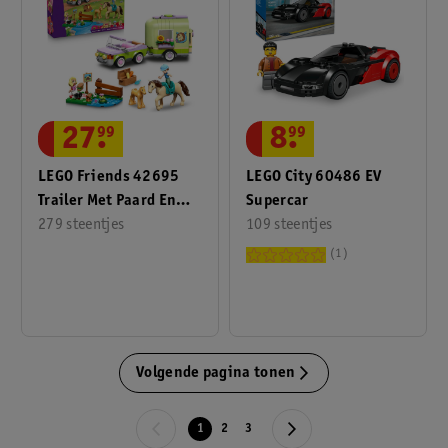
8
.
99
27
.
99
LEGO City 60486 EV
LEGO Friends 42695
Supercar
Trailer Met Paard En
109 steentjes
Veulen
279 steentjes
1
Volgende pagina tonen
1
2
3