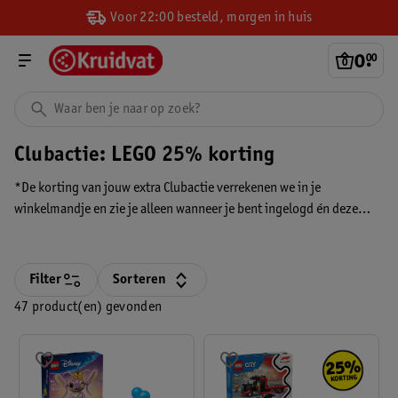
Voor 22:00 besteld, morgen in huis
0
.
00
Clubactie: LEGO 25% korting
*De korting van jouw extra Clubactie verrekenen we in je
winkelmandje en zie je alleen wanneer je bent ingelogd én deze
persoonlijke extra Clubactie hebt geactiveerd. Je ziet de korting
altijd voordat je betaalt.
Filter
Sorteren
47 product(en) gevonden