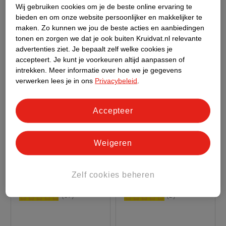
Wij gebruiken cookies om je de beste online ervaring te
bieden en om onze website persoonlijker en makkelijker te
maken.
Zo kunnen we jou de beste acties en aanbiedingen
tonen en zorgen we dat je ook buiten Kruidvat.nl relevante
advertenties ziet.
Je bepaalt zelf welke cookies je
accepteert.
Je kunt je voorkeuren altijd aanpassen of
intrekken.
Meer informatie over hoe we je gegevens
verwerken lees je in ons
Privacybeleid
.
Accepteer
17
.
99
17
.
99
Weigeren
LEGO City 60404
LEGO City 60488
Hamburgertruck
Snackbartruck
Zelf cookies beheren
194 steentjes
216 steentjes
17
2