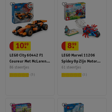
10
.
99
8
.
99
LEGO City 60442 F1
LEGO Marvel 11206
Coureur Met McLaren
Spidey Op Zijn Motor
Racewagen
86 steentjes
Vs. Rhino
61 steentjes
5
1