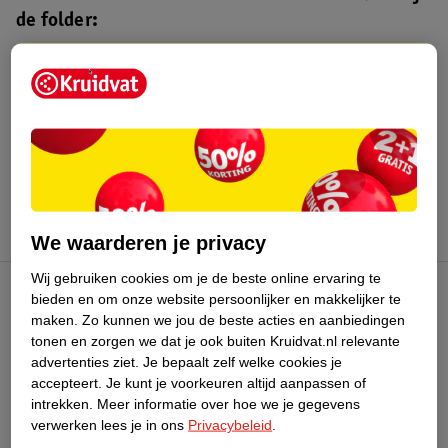
de folder:
Kruidvat folder
Geldig van maandag 3 t/m zondag 16
augustus 2026.
Bekijk folder
We waarderen je privacy
Wij gebruiken cookies om je de beste online ervaring te
bieden en om onze website persoonlijker en makkelijker te
Kruidvat Club
maken.
Zo kunnen we jou de beste acties en aanbiedingen
tonen en zorgen we dat je ook buiten Kruidvat.nl relevante
advertenties ziet.
Je bepaalt zelf welke cookies je
Klantenservice
accepteert.
Je kunt je voorkeuren altijd aanpassen of
intrekken.
Meer informatie over hoe we je gegevens
Over Kruidvat
verwerken lees je in ons
Privacybeleid
.