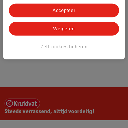
Accepteer
Weigeren
Zelf cookies beheren
Steeds verrassend, altijd voordelig!