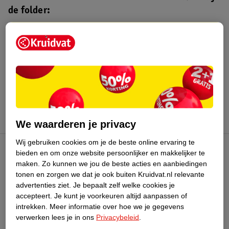
de folder:
Kruidvat folder
Geldig van maandag 3 t/m zondag 16
augustus 2026.
Bekijk folder
We waarderen je privacy
Wij gebruiken cookies om je de beste online ervaring te
bieden en om onze website persoonlijker en makkelijker te
Kruidvat Club
maken.
Zo kunnen we jou de beste acties en aanbiedingen
tonen en zorgen we dat je ook buiten Kruidvat.nl relevante
advertenties ziet.
Je bepaalt zelf welke cookies je
Klantenservice
accepteert.
Je kunt je voorkeuren altijd aanpassen of
intrekken.
Meer informatie over hoe we je gegevens
Over Kruidvat
verwerken lees je in ons
Privacybeleid
.