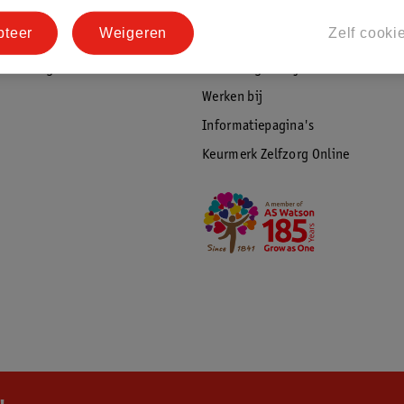
tourneren
Duurzaamheid
pteer
Weigeren
Zelf cooki
Social Media
rschuwingen
Kinderdagverblijfservice
Werken bij
Informatiepagina's
Keurmerk Zelfzorg Online