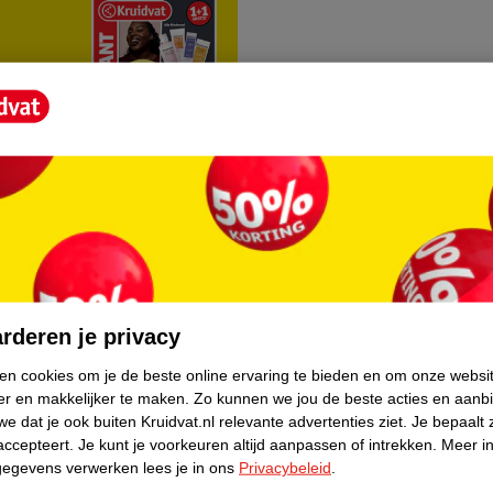
rvice
Over Kruidvat
agen
Over Kruidvat
rderen je privacy
Verkopen via Kruidvat
ken cookies om je de beste online ervaring te bieden en om onze websi
er en makkelijker te maken.
Zo kunnen we jou de beste acties en aanb
eren
Pers
e dat je ook buiten Kruidvat.nl relevante advertenties ziet.
Je bepaalt 
Winkelformule
accepteert.
Je kunt je voorkeuren altijd aanpassen of intrekken.
Meer in
gegevens verwerken lees je in ons
Privacybeleid
.
do
Bedrijfsgegevens