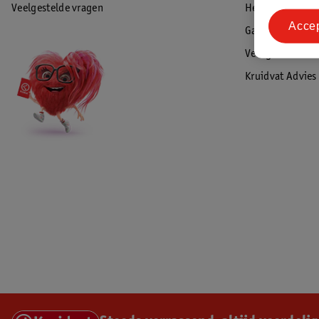
Veelgestelde vragen
Herroepen & re
Acce
Garantie
Veiligheidswaa
Kruidvat Advies