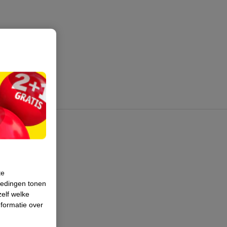
te
iedingen tonen
zelf welke
formatie over