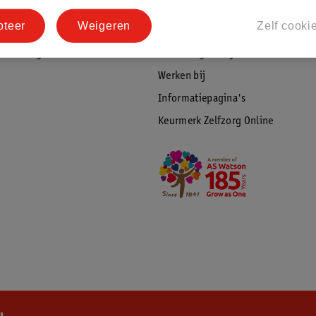
tourneren
Duurzaamheid
pteer
Weigeren
Zelf cooki
Social Media
rschuwingen
Kinderdagverblijfservice
Werken bij
Informatiepagina's
Keurmerk Zelfzorg Online