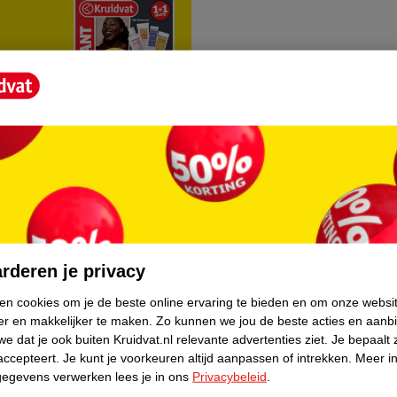
rvice
Over Kruidvat
agen
Over Kruidvat
rderen je privacy
Verkopen via Kruidvat
ken cookies om je de beste online ervaring te bieden en om onze websi
er en makkelijker te maken.
Zo kunnen we jou de beste acties en aanb
eren
Pers
e dat je ook buiten Kruidvat.nl relevante advertenties ziet.
Je bepaalt 
Winkelformule
accepteert.
Je kunt je voorkeuren altijd aanpassen of intrekken.
Meer in
gegevens verwerken lees je in ons
Privacybeleid
.
do
Bedrijfsgegevens