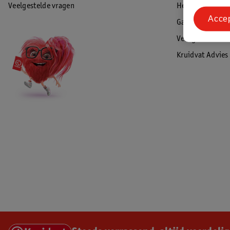
Veelgestelde vragen
Herroepen & re
Acce
Garantie
Veiligheidswaa
Kruidvat Advies