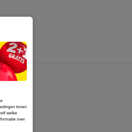
te
iedingen tonen
zelf welke
formatie over