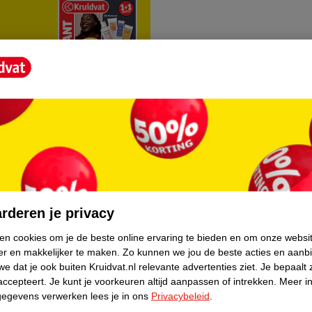
rvice
Over Kruidvat
agen
Over Kruidvat
rderen je privacy
Verkopen via Kruidvat
ken cookies om je de beste online ervaring te bieden en om onze websi
er en makkelijker te maken.
Zo kunnen we jou de beste acties en aanb
eren
Pers
e dat je ook buiten Kruidvat.nl relevante advertenties ziet.
Je bepaalt 
Winkelformule
accepteert.
Je kunt je voorkeuren altijd aanpassen of intrekken.
Meer in
gegevens verwerken lees je in ons
Privacybeleid
.
do
Bedrijfsgegevens