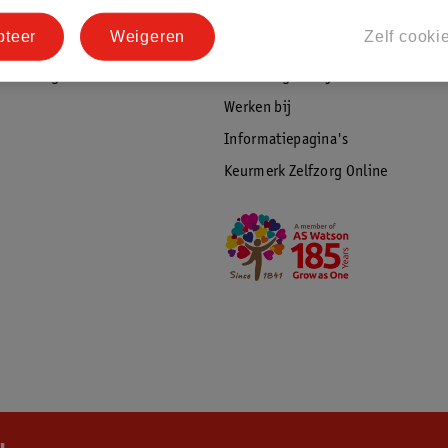
tourneren
Duurzaamheid
pteer
Weigeren
Zelf cooki
Social Media
rschuwingen
Kinderdagverblijfservice
Werken bij
Informatiepagina's
Keurmerk Zelfzorg Online