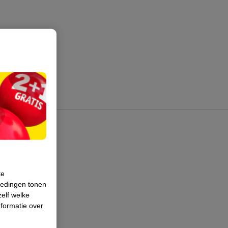
te
iedingen tonen
zelf welke
formatie over