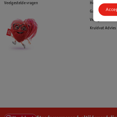
Veelgestelde vragen
Herroepen & re
Acce
Garantie
Veiligheidswaa
Kruidvat Advies