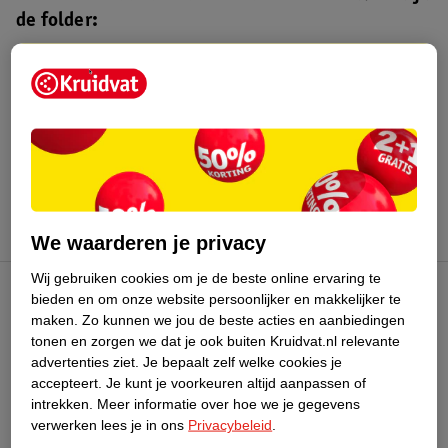
de folder:
Kruidvat folder
Geldig van maandag 3 t/m zondag 16
augustus 2026.
Bekijk folder
We waarderen je privacy
Wij gebruiken cookies om je de beste online ervaring te
bieden en om onze website persoonlijker en makkelijker te
Kruidvat Club
maken.
Zo kunnen we jou de beste acties en aanbiedingen
tonen en zorgen we dat je ook buiten Kruidvat.nl relevante
advertenties ziet.
Je bepaalt zelf welke cookies je
Klantenservice
accepteert.
Je kunt je voorkeuren altijd aanpassen of
intrekken.
Meer informatie over hoe we je gegevens
Over Kruidvat
verwerken lees je in ons
Privacybeleid
.