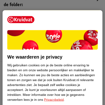
de folder:
Kruidvat folder
Geldig van maandag 3 t/m zondag 16
augustus 2026.
Bekijk folder
We waarderen je privacy
Wij gebruiken cookies om je de beste online ervaring te
bieden en om onze website persoonlijker en makkelijker te
Kruidvat Club
maken.
Zo kunnen we jou de beste acties en aanbiedingen
tonen en zorgen we dat je ook buiten Kruidvat.nl relevante
advertenties ziet.
Je bepaalt zelf welke cookies je
Klantenservice
accepteert.
Je kunt je voorkeuren altijd aanpassen of
intrekken.
Meer informatie over hoe we je gegevens
Over Kruidvat
verwerken lees je in ons
Privacybeleid
.