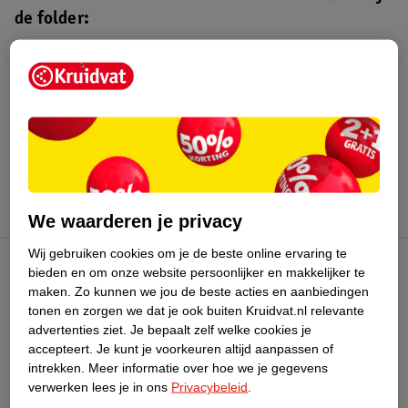
de folder:
Kruidvat folder
Geldig van maandag 3 t/m zondag 16
augustus 2026.
Bekijk folder
We waarderen je privacy
Wij gebruiken cookies om je de beste online ervaring te
bieden en om onze website persoonlijker en makkelijker te
Kruidvat Club
maken.
Zo kunnen we jou de beste acties en aanbiedingen
tonen en zorgen we dat je ook buiten Kruidvat.nl relevante
advertenties ziet.
Je bepaalt zelf welke cookies je
Klantenservice
accepteert.
Je kunt je voorkeuren altijd aanpassen of
intrekken.
Meer informatie over hoe we je gegevens
Over Kruidvat
verwerken lees je in ons
Privacybeleid
.