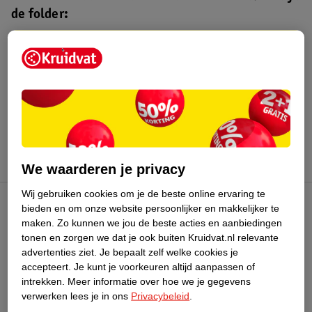
de folder:
Kruidvat folder
Geldig van maandag 3 t/m zondag 16
augustus 2026.
Bekijk folder
We waarderen je privacy
Wij gebruiken cookies om je de beste online ervaring te
bieden en om onze website persoonlijker en makkelijker te
Kruidvat Club
maken.
Zo kunnen we jou de beste acties en aanbiedingen
tonen en zorgen we dat je ook buiten Kruidvat.nl relevante
advertenties ziet.
Je bepaalt zelf welke cookies je
Klantenservice
accepteert.
Je kunt je voorkeuren altijd aanpassen of
intrekken.
Meer informatie over hoe we je gegevens
Over Kruidvat
verwerken lees je in ons
Privacybeleid
.