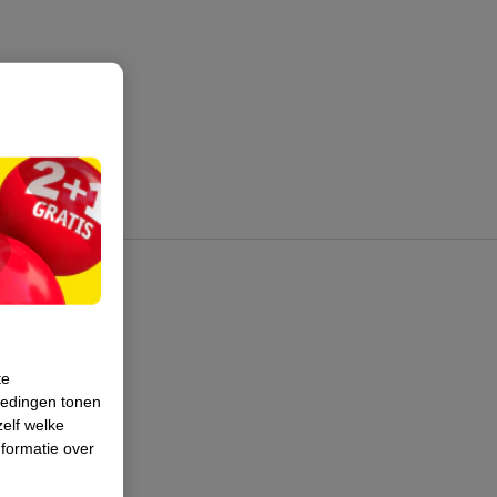
te
iedingen tonen
zelf welke
formatie over