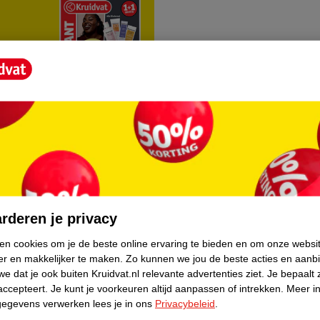
rvice
Over Kruidvat
agen
Over Kruidvat
rderen je privacy
Verkopen via Kruidvat
ken cookies om je de beste online ervaring te bieden en om onze websi
er en makkelijker te maken.
Zo kunnen we jou de beste acties en aanb
eren
Pers
e dat je ook buiten Kruidvat.nl relevante advertenties ziet.
Je bepaalt 
Winkelformule
accepteert.
Je kunt je voorkeuren altijd aanpassen of intrekken.
Meer in
gegevens verwerken lees je in ons
Privacybeleid
.
do
Bedrijfsgegevens