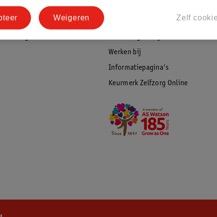
tourneren
Duurzaamheid
pteer
Weigeren
Zelf cooki
Social Media
rschuwingen
Kinderdagverblijfservice
Werken bij
Informatiepagina's
Keurmerk Zelfzorg Online