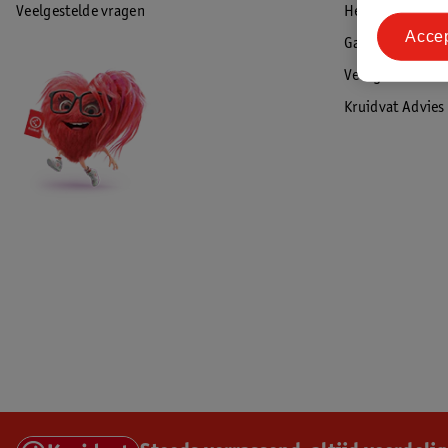
Veelgestelde vragen
Herroepen & re
Acce
Garantie
Veiligheidswaa
Kruidvat Advies