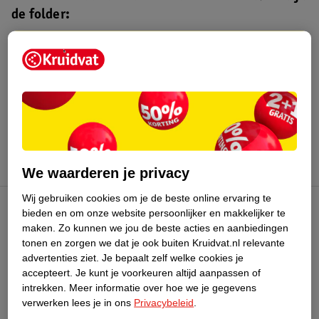
de folder:
Kruidvat folder
Geldig van maandag 3 t/m zondag 16
augustus 2026.
Bekijk folder
We waarderen je privacy
Wij gebruiken cookies om je de beste online ervaring te
bieden en om onze website persoonlijker en makkelijker te
Kruidvat Club
maken.
Zo kunnen we jou de beste acties en aanbiedingen
tonen en zorgen we dat je ook buiten Kruidvat.nl relevante
advertenties ziet.
Je bepaalt zelf welke cookies je
Klantenservice
accepteert.
Je kunt je voorkeuren altijd aanpassen of
intrekken.
Meer informatie over hoe we je gegevens
Over Kruidvat
verwerken lees je in ons
Privacybeleid
.