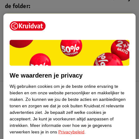
de folder:
Kruidvat folder
Geldig van maandag 3 t/m zondag 16
augustus 2026.
Bekijk folder
We waarderen je privacy
Wij gebruiken cookies om je de beste online ervaring te
bieden en om onze website persoonlijker en makkelijker te
Kruidvat Club
maken.
Zo kunnen we jou de beste acties en aanbiedingen
tonen en zorgen we dat je ook buiten Kruidvat.nl relevante
advertenties ziet.
Je bepaalt zelf welke cookies je
Klantenservice
accepteert.
Je kunt je voorkeuren altijd aanpassen of
intrekken.
Meer informatie over hoe we je gegevens
Over Kruidvat
verwerken lees je in ons
Privacybeleid
.