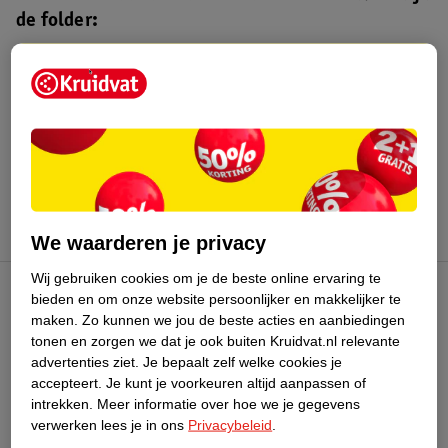
de folder:
Kruidvat folder
Geldig van maandag 3 t/m zondag 16
augustus 2026.
Bekijk folder
We waarderen je privacy
Wij gebruiken cookies om je de beste online ervaring te
bieden en om onze website persoonlijker en makkelijker te
Kruidvat Club
maken.
Zo kunnen we jou de beste acties en aanbiedingen
tonen en zorgen we dat je ook buiten Kruidvat.nl relevante
advertenties ziet.
Je bepaalt zelf welke cookies je
Klantenservice
accepteert.
Je kunt je voorkeuren altijd aanpassen of
intrekken.
Meer informatie over hoe we je gegevens
Over Kruidvat
verwerken lees je in ons
Privacybeleid
.