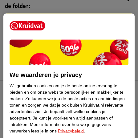
de folder:
Kruidvat folder
Geldig van maandag 3 t/m zondag 16
augustus 2026.
Bekijk folder
We waarderen je privacy
Wij gebruiken cookies om je de beste online ervaring te
bieden en om onze website persoonlijker en makkelijker te
Kruidvat Club
maken.
Zo kunnen we jou de beste acties en aanbiedingen
tonen en zorgen we dat je ook buiten Kruidvat.nl relevante
advertenties ziet.
Je bepaalt zelf welke cookies je
Klantenservice
accepteert.
Je kunt je voorkeuren altijd aanpassen of
intrekken.
Meer informatie over hoe we je gegevens
Over Kruidvat
verwerken lees je in ons
Privacybeleid
.