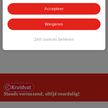
Accepteer
Weigeren
Zelf cookies beheren
Steeds verrassend, altijd voordelig!