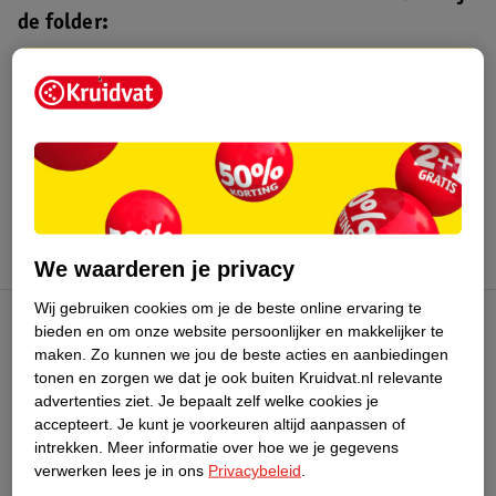
de folder:
Kruidvat folder
Geldig van maandag 3 t/m zondag 16
augustus 2026.
Bekijk folder
We waarderen je privacy
Wij gebruiken cookies om je de beste online ervaring te
bieden en om onze website persoonlijker en makkelijker te
Kruidvat Club
maken.
Zo kunnen we jou de beste acties en aanbiedingen
tonen en zorgen we dat je ook buiten Kruidvat.nl relevante
advertenties ziet.
Je bepaalt zelf welke cookies je
Klantenservice
accepteert.
Je kunt je voorkeuren altijd aanpassen of
intrekken.
Meer informatie over hoe we je gegevens
Over Kruidvat
verwerken lees je in ons
Privacybeleid
.