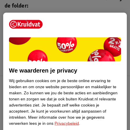
de folder:
Kruidvat folder
Geldig van maandag 3 t/m zondag 16
augustus 2026.
Bekijk folder
We waarderen je privacy
Wij gebruiken cookies om je de beste online ervaring te
bieden en om onze website persoonlijker en makkelijker te
Kruidvat Club
maken.
Zo kunnen we jou de beste acties en aanbiedingen
tonen en zorgen we dat je ook buiten Kruidvat.nl relevante
advertenties ziet.
Je bepaalt zelf welke cookies je
Klantenservice
accepteert.
Je kunt je voorkeuren altijd aanpassen of
intrekken.
Meer informatie over hoe we je gegevens
Over Kruidvat
verwerken lees je in ons
Privacybeleid
.