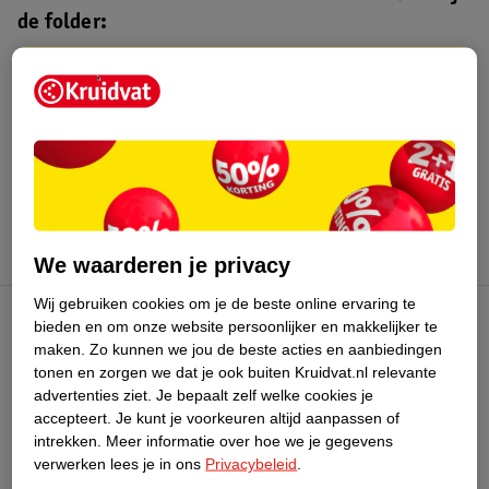
de folder:
Kruidvat folder
Geldig van maandag 10 t/m zondag 16
augustus 2026.
Bekijk folder
We waarderen je privacy
Wij gebruiken cookies om je de beste online ervaring te
bieden en om onze website persoonlijker en makkelijker te
Kruidvat Club
maken.
Zo kunnen we jou de beste acties en aanbiedingen
tonen en zorgen we dat je ook buiten Kruidvat.nl relevante
advertenties ziet.
Je bepaalt zelf welke cookies je
Klantenservice
accepteert.
Je kunt je voorkeuren altijd aanpassen of
intrekken.
Meer informatie over hoe we je gegevens
Over Kruidvat
verwerken lees je in ons
Privacybeleid
.